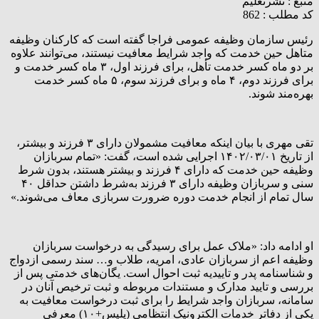
منبع :
نشرتعلیم
کد مطلب : 862
رئیس سازمان وظیفه عمومی فراجا گفته است که کارکنان وظیفه
متاهل حین خدمت که واجد شرایط معافیت نیستند، می‌توانند علاوه
بر دو ماه کسر خدمت تأهل، برای فرزند اول، ۳ ماه کسر خدمت و
برای فرزند دوم، ۴ ماه و برای فرزند سوم، ۵ ماه کسر خدمت
بهره‌مند شوند.
تقی مهری با بیان اینکه معافیت مشمولان دارای ۳ فرزند و بیشتر،
از تاریخ ۱۴۰۲/۰۳/۰۱ اجرایی شده است، گفت: «تمام سربازان
وظیفه حین خدمت که دارای ۴ فرزند و بیشتر هستند، بدون شرط
سنی و سربازان وظیفه دارای ۳ فرزند به‌شرط داشتن حداقل ۴۰
سال تمام از انجام خدمت دوره ضرورت سربازی معاف می‌شوند.»
او ادامه داد: «ملاک عمل برای رسیدگی به درخواست سربازان
وظیفه اعم از سربازان عادی، امریه، طلاب و… سند رسمی ازدواج
و شناسنامه پدر و تاییدیه ثبت احوال است. یگان‌های خدمتی پس از
بررسی و تایید مدارک و مستندات مربوطه و ثبت ترخیص آنان در
سامانه، سربازان واجد شرایط را برای ثبت درخواست معافیت به
یکی از دفاتر خدمات الکترونیک انتظامی (پلیس+۱۰) معرفی