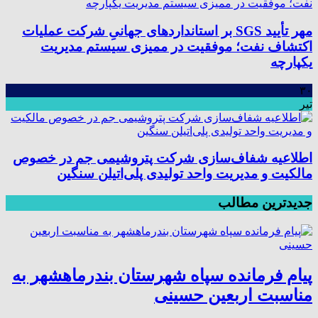
مهر تأیید SGS بر استانداردهای جهانیِ شرکت عملیات
اکتشاف نفت؛ موفقیت در ممیزی سیستم مدیریت
یکپارچه
۳۰
تیر
اطلاعیه شفاف‌سازی شرکت پتروشیمی جم در خصوص
مالکیت و مدیریت واحد تولیدی پلی‌اتیلن سنگین
جدیدترین مطالب
پیام فرمانده سپاه شهرستان بندرماهشهر به
مناسبت اربعین حسینی