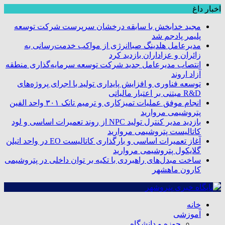
اخبار داغ
مجید خدابخش با سابقه درخشان سرپرست شرکت توسعه
پلیمر پادجم شد
مدیرعامل هلدینگ صباانرژی از مواکب خدمت‌رسانی به
زائران و عزاداران بازدید کرد
انتصاب مدیرعامل جدید شرکت توسعه سرمایه‌گذاری منطقه
آزاد اروند
توسعه فناوری و افزایش پایداری تولید با اجرای پروژه‌های
R&D مبتنی بر اعتبار مالیاتی
انجام موفق عملیات تمیزکاری و ترمیم تانک ۳۰۱ واحد الفین
پتروشیمی مروارید
بازدید مدیر کنترل تولید NPC از روند تعمیرات اساسی و لود
کاتالیست پتروشیمی مروارید
آغاز تعمیرات اساسی و بارگذاری کاتالیست EO در واحد اتیلن
گلایکول پتروشیمی مروارید
ساخت مبدل‌های راهبردی با تکیه بر توان داخلی در پتروشیمی
کارون ماهشهر
خانه
آموزشی
حوزه و دانشگاه