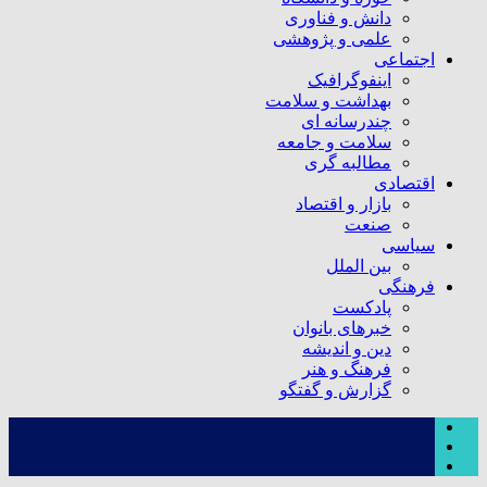
دانش و فناوری
علمی و پژوهشی
اجتماعی
اینفوگرافیک
بهداشت و سلامت
چندرسانه ای
سلامت و جامعه
مطالبه گری
اقتصادی
بازار و اقتصاد
صنعت
سیاسی
بین الملل
فرهنگی
پادکست
خبرهای بانوان
دین و اندیشه
فرهنگ و هنر
گزارش و گفتگو