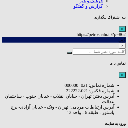
فرهنگ و هنر
گزارش و گفتگو
بـه اشـتراک بـگذارید
×
https://petroshahr.ir/?p=862
کپی
×
تماس با ما
×
شماره تماس: 021- 000000
شماره فکس: 021-222222
آدرس دفتر: تهران - خیابان انقلاب - خیابان جنوب - ساختمان
عدالت
آدرس ارتباطات مردمی: تهران - ونک - خیابان آزادی- برج
پاستور - طبقه 6 - واحد 12
ورود به سایت