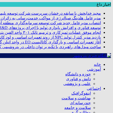
اخبار داغ
مجید خدابخش با سابقه درخشان سرپرست شرکت توسعه پلیمر
مدیرعامل هلدینگ صباانرژی از مواکب خدمت‌رسانی به زائران و 
انتصاب مدیرعامل جدید شرکت توسعه سرمایه‌گذاری منطقه آزا
توسعه فناوری و افزایش پایداری تولید با اجرای پروژه‌های R&D مبتنی بر اعتبار مالیاتی
انجام موفق عملیات تمیزکاری و ترمیم تانک ۳۰۱ واحد الفین پتروشیمی مروارید
بازدید مدیر کنترل تولید NPC از روند تعمیرات اساسی و لود کاتالیست پتروشیمی مروارید
آغاز تعمیرات اساسی و بارگذاری کاتالیست EO در واحد اتیلن گلایکول پتروشیمی مروارید
ساخت مبدل‌های راهبردی با تکیه بر توان داخلی در پتروشیمی 
خانه
آموزشی
حوزه و دانشگاه
دانش و فناوری
علمی و پژوهشی
اجتماعی
اینفوگرافیک
بهداشت و سلامت
چندرسانه ای
سلامت و جامعه
مطالبه گری