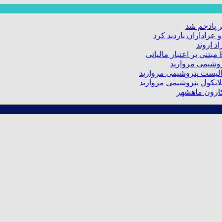
 پادجم شد
عزاداران بازدید کرد
د اروند
کارون ماهشهر