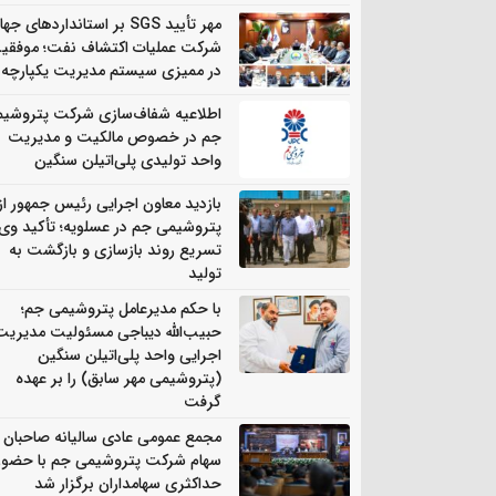
مهر تأیید SGS بر استانداردهای جه
شرکت عملیات اکتشاف نفت؛ موفقی
در ممیزی سیستم مدیریت یکپارچه
اطلاعیه شفاف‌سازی شرکت پتروشی
جم در خصوص مالکیت و مدیریت
واحد تولیدی پلی‌اتیلن سنگین
بازدید معاون اجرایی رئیس جمهور از
پتروشیمی جم در عسلویه؛ تأکید وی 
تسریع روند بازسازی و بازگشت به
تولید
با حکم مدیرعامل پتروشیمی جم؛
حبیب‌الله دیباجی مسئولیت مدیریت
اجرایی واحد پلی‌اتیلن سنگین
(پتروشیمی مهر سابق) را بر عهده
گرفت
مجمع عمومی عادی سالیانه صاحبان
سهام شرکت پتروشیمی جم با حضور
حداکثری سهامداران برگزار شد