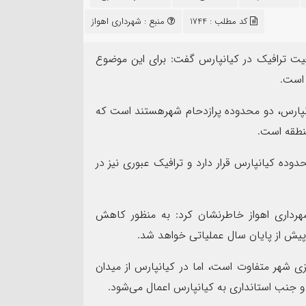
۱۳
کد مطلب : 1744
منبع :
شهرداری اهواز
مرداد
عیت ترافیک در کیانپارس گفت: برای این موضوع
 است.
انپارس، دو محدوده پرازدحام شهرهستند است که
مهر تأیید SGS ب
منطقه است.
نده سپاه شهرستان بندرماهشهر
شرکت عملیات اکتشاف ن
وده کیانپارس قرار دارد و ترافیک عبوری نیز در
ت اربعین حسینی
ممیزی سیستم مدیریت ی
هرداری اهواز خاطرنشان کرد: به منظور کاهش
 پیش از پایان سال عملیاتی خواهد شد.
ی شهر متفاوت است، اما در کیانپارس از میدان
و جنب استانداری به کیانپارس اعمال می‌شود.