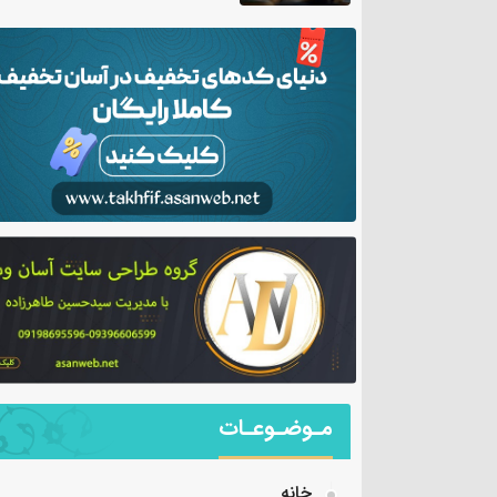
مـوضـوعـات
خانه