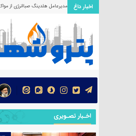
مدیرعامل هلدینگ صباانرژی از مواک
اخبار داغ
اخـبار تصـویری