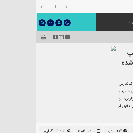
مپ
شده
کیانپارس
یش‌بینی
پارس، دو
ام‌تر از
412 بازدید
16 دی 1403
اشتراک گذاری