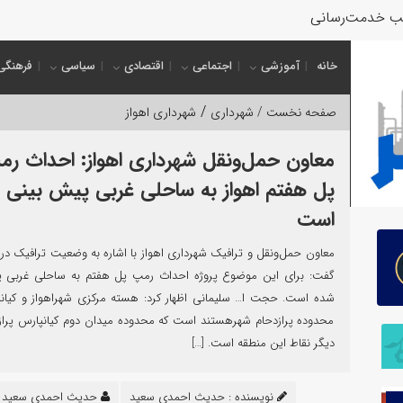
ب خدمت‌رسانی به زائران و
خانه
آموزشی
اجتماعی
اقتصادی
سیاسی
فرهنگی
/
صفحه نخست /
شهرداری
شهرداری اهواز
معاون حمل‌ونقل شهرداری اهواز: احداث ر
پل هفتم اهواز به ساحلی غربی پیش بینی 
است
معاون حمل‌ونقل و ترافیک شهرداری اهواز با اشاره به وضعیت ترافیک در 
گفت: برای این موضوع پروژه احداث رمپ پل هفتم به ساحلی غربی پ
شده است. حجت‌ ا… سلیمانی اظهار کرد: هسته مرکزی شهراهواز و کیان
محدوده پرازدحام شهرهستند است که محدوده میدان دوم کیانپارس پرازدح
دیگر نقاط این منطقه است. […]
نویسنده :
حدیث احمدی سعید
حدیث احمدی سعید