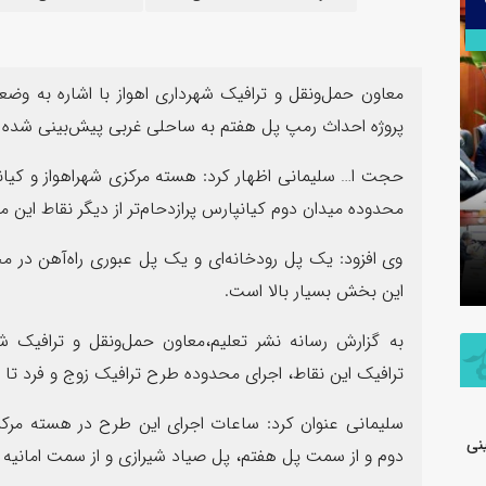
۳۰
تیر
معاون حمل‌ونقل و ترافیک شهرداری اهواز با اشاره به وض
پروژه احداث رمپ پل هفتم به ساحلی غربی پیش‌بینی شده
حجت‌ ا… سلیمانی اظهار کرد: هسته مرکزی شهراهواز و کی
اطلاعیه شفاف‌سازی شرکت پتروشیمی جم
محدوده میدان دوم کیانپارس پرازدحام‌تر از دیگر نقاط این 
در خصوص مالکیت و مدیریت واحد
پیام فرما
وی افزود: یک پل رودخانه‌ای و یک پل عبوری راه‌آهن در محد
تولیدی پلی‌اتیلن سنگین
به مناسب
این بخش بسیار بالا است.
به گزارش رسانه نشر تعلیم،معاون حمل‌ونقل و ترافیک ش
ترافیک این نقاط، اجرای محدوده طرح ترافیک زوج و فرد تا
سلیمانی عنوان کرد: ساعات اجرای این طرح در هسته مرکز
نی
دوم و از سمت پل هفتم، پل صیاد شیرازی و از سمت امانیه 