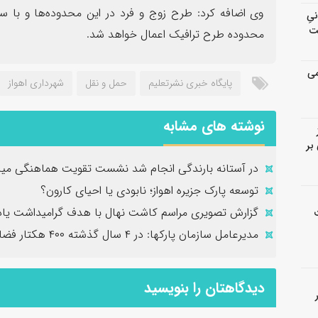
وی اضافه کرد: طرح زوج و فرد در این محدوده‌ها و با س
انیِ
ت
محدوده طرح ترافیک اعمال خواهد شد.
می
پایگاه خبری نشرتعلیم
حمل و نقل
شهرداری اهواز
نوشته های مشابه
بر
در آستانه بارندگی‌ انجام شد نشست تقویت هماهنگی میان 
توسعه پارک جزیره اهواز؛ نابودی یا احیای کارون؟
گزارش تصویری مراسم کاشت نهال با هدف گرامیداشت یاد 
مدیرعامل سازمان پارکها: در ۴ سال گذشته ۴۰۰ هکتار فضای سبز شهر را توسعه دادیم
دیدگاهتان را بنویسید