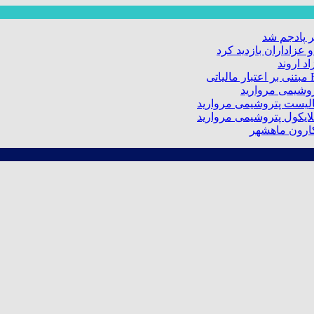
 پادجم شد
عزاداران بازدید کرد
د اروند
کارون ماهشهر