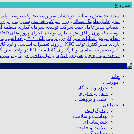
اخبار داغ
مجید خدابخش با سابقه درخشان سرپرست شرکت توسعه پلیمر
مدیرعامل هلدینگ صباانرژی از مواکب خدمت‌رسانی به زائران و 
انتصاب مدیرعامل جدید شرکت توسعه سرمایه‌گذاری منطقه آزا
توسعه فناوری و افزایش پایداری تولید با اجرای پروژه‌های R&D مبتنی بر اعتبار مالیاتی
انجام موفق عملیات تمیزکاری و ترمیم تانک ۳۰۱ واحد الفین پتروشیمی مروارید
بازدید مدیر کنترل تولید NPC از روند تعمیرات اساسی و لود کاتالیست پتروشیمی مروارید
آغاز تعمیرات اساسی و بارگذاری کاتالیست EO در واحد اتیلن گلایکول پتروشیمی مروارید
ساخت مبدل‌های راهبردی با تکیه بر توان داخلی در پتروشیمی 
خانه
آموزشی
حوزه و دانشگاه
دانش و فناوری
علمی و پژوهشی
اجتماعی
اینفوگرافیک
بهداشت و سلامت
چندرسانه ای
سلامت و جامعه
مطالبه گری