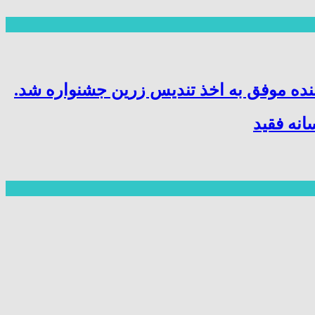
نده موفق به اخذ تندیس زرین جشنواره شد.
نه فقید