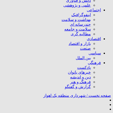
دانش و فناوری
علمی و پژوهشی
اجتماعی
اینفوگرافیک
بهداشت و سلامت
چندرسانه ای
سلامت و جامعه
مطالبه گری
اقتصادی
بازار و اقتصاد
صنعت
سیاسی
بین الملل
فرهنگی
پادکست
خبرهای بانوان
دین و اندیشه
فرهنگ و هنر
گزارش و گفتگو
صفحه نخست /
شهرداری منطقه یک اهواز