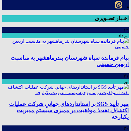
اخـبار تصـویری
۱۳
مرداد
پیام فرمانده سپاه شهرستان بندرماهشهر به مناسبت
اربعین حسینی
۳۱
تیر
مهر تأیید SGS بر استانداردهای جهانیِ شرکت عملیات
اکتشاف نفت؛ موفقیت در ممیزی سیستم مدیریت
یکپارچه
۳۰