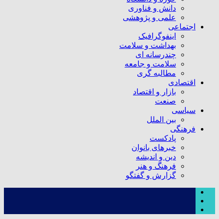
دانش و فناوری
علمی و پژوهشی
اجتماعی
اینفوگرافیک
بهداشت و سلامت
چندرسانه ای
سلامت و جامعه
مطالبه گری
اقتصادی
بازار و اقتصاد
صنعت
سیاسی
بین الملل
فرهنگی
پادکست
خبرهای بانوان
دین و اندیشه
فرهنگ و هنر
گزارش و گفتگو