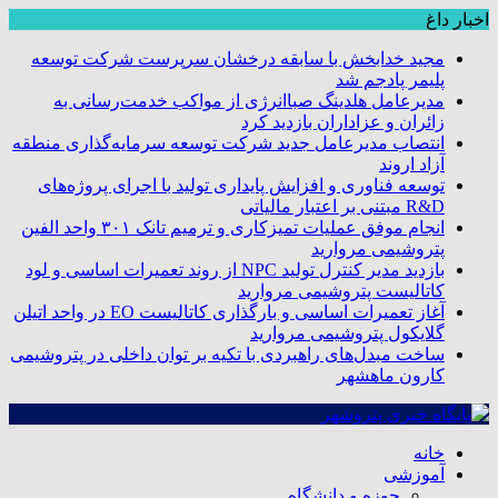
اخبار داغ
مجید خدابخش با سابقه درخشان سرپرست شرکت توسعه
پلیمر پادجم شد
مدیرعامل هلدینگ صباانرژی از مواکب خدمت‌رسانی به
زائران و عزاداران بازدید کرد
انتصاب مدیرعامل جدید شرکت توسعه سرمایه‌گذاری منطقه
آزاد اروند
توسعه فناوری و افزایش پایداری تولید با اجرای پروژه‌های
R&D مبتنی بر اعتبار مالیاتی
انجام موفق عملیات تمیزکاری و ترمیم تانک ۳۰۱ واحد الفین
پتروشیمی مروارید
بازدید مدیر کنترل تولید NPC از روند تعمیرات اساسی و لود
کاتالیست پتروشیمی مروارید
آغاز تعمیرات اساسی و بارگذاری کاتالیست EO در واحد اتیلن
گلایکول پتروشیمی مروارید
ساخت مبدل‌های راهبردی با تکیه بر توان داخلی در پتروشیمی
کارون ماهشهر
خانه
آموزشی
حوزه و دانشگاه