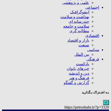
علمی و پژوهشی
اجتماعی
اینفوگرافیک
بهداشت و سلامت
چندرسانه ای
سلامت و جامعه
مطالبه گری
اقتصادی
بازار و اقتصاد
صنعت
سیاسی
بین الملل
فرهنگی
پادکست
خبرهای بانوان
دین و اندیشه
فرهنگ و هنر
گزارش و گفتگو
بـه اشـتراک بـگذارید
×
https://petroshahr.ir/?p=3320