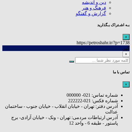
دین و اندیشه
فرهنگ و هنر
گزارش و گفتگو
بـه اشـتراک بـگذارید
×
https://petroshahr.ir/?p=1738
کپی
×
تماس با ما
×
شماره تماس: 021- 000000
شماره فکس: 021-222222
آدرس دفتر: تهران - خیابان انقلاب - خیابان جنوب - ساختمان
عدالت
آدرس ارتباطات مردمی: تهران - ونک - خیابان آزادی- برج
پاستور - طبقه 6 - واحد 12