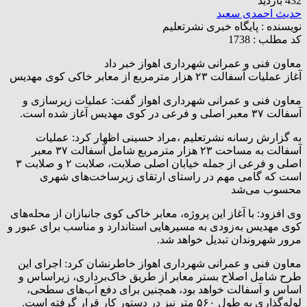
432 بازدید
حدیث احمدی سعید
نویسنده :
پایگاه خبری نشرتعلیم
کد مطلب : 1738
معاون فنی و عمرانی شهرداری اهواز خبر داد
آغاز عملیات آسفالت ۲۳ هزار مترمربع از معابر خاکی کوی مهدیس
معاون فنی و عمرانی شهرداری اهواز گفت: عملیات زیرسازی و
آسفالت ۳۷ معبر اصلی و فرعی در کوی مهدیس آغاز شده است.
به گزارش رسانه نشرتعلیم ،مراد حسینی اظهار کرد: عملیات
آسفالت به مساحت ۲۳ هزار مترمربع شامل آسفالت ۳۷ معبر
اصلی و فرعی از جمله خیابان اصلی صلابت، صلابت ۲ و صلابت ۳
است که گامی مهم در راستای ارتقای زیرساخت‌های شهری
محسوب می‌شد
وی افزود: با آغاز این پروژه، معابر خاکی کوی جانبازان از محله‌های
کوی مهدیس به‌زودی به مسیرهایی استاندارد و مناسب برای عبور و
مرور شهروندان تبدیل خواهد شد.
معاون فنی و عمرانی شهرداری اهواز خاطرنشان کرد: اجرای این
طرح شامل اصلاح بستر معابر از طریق خاک‌برداری، زیراساس و
اساس و آسفالت خواهد بود، همچنین برای دفع آب‌های سطحی،
لوله‌گذاری به طول ۵۶۰ متر نیز در دستور کار قرار گرفته است.