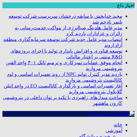
اخبار داغ
مجید خدابخش با سابقه درخشان سرپرست شرکت توسعه
پلیمر پادجم شد
مدیرعامل هلدینگ صباانرژی از مواکب خدمت‌رسانی به
زائران و عزاداران بازدید کرد
انتصاب مدیرعامل جدید شرکت توسعه سرمایه‌گذاری منطقه
آزاد اروند
توسعه فناوری و افزایش پایداری تولید با اجرای پروژه‌های
R&D مبتنی بر اعتبار مالیاتی
انجام موفق عملیات تمیزکاری و ترمیم تانک ۳۰۱ واحد الفین
پتروشیمی مروارید
بازدید مدیر کنترل تولید NPC از روند تعمیرات اساسی و لود
کاتالیست پتروشیمی مروارید
آغاز تعمیرات اساسی و بارگذاری کاتالیست EO در واحد اتیلن
گلایکول پتروشیمی مروارید
ساخت مبدل‌های راهبردی با تکیه بر توان داخلی در پتروشیمی
کارون ماهشهر
خانه
آموزشی
حوزه و دانشگاه