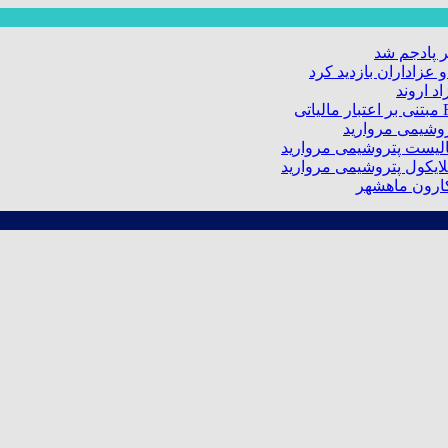
 پادجم شد
عزاداران بازدید کرد
د اروند
کارون ماهشهر