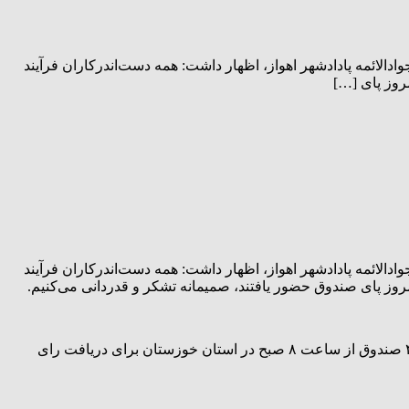
دالائمه پادادشهر اهواز، اظهار داشت: همه دست‌اندرکاران فرآیند
روز پای […]
دالائمه پادادشهر اهواز، اظهار داشت: همه دست‌اندرکاران فرآیند
ز پای صندوق حضور یافتند، صمیمانه تشکر و قدردانی می‌کنیم.
وی افزود: در این دوره بیش از ۷۶ هزار نفر برای برگزاری انتخابات سالم، پرجنب و جوش و پرنشاط در خوزستان بسیج شدند و ۳ هزار و ۴۴۰ صندوق از ساعت ۸ صبح در استان خوزستان برای دریافت رای