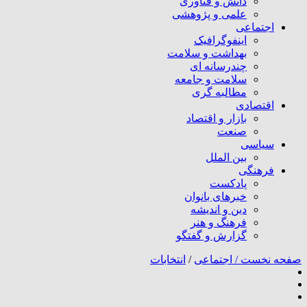
دانش و فناوری
علمی و پژوهشی
اجتماعی
اینفوگرافیک
بهداشت و سلامت
چندرسانه ای
سلامت و جامعه
مطالبه گری
اقتصادی
بازار و اقتصاد
صنعت
سیاسی
بین الملل
فرهنگی
پادکست
خبرهای بانوان
دین و اندیشه
فرهنگ و هنر
گزارش و گفتگو
صفحه نخست /
اجتماعی
/
انتخابات