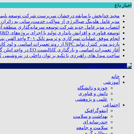
اخبار داغ
مجید خدابخش با سابقه درخشان سرپرست شرکت توسعه پلیمر
مدیرعامل هلدینگ صباانرژی از مواکب خدمت‌رسانی به زائران و 
انتصاب مدیرعامل جدید شرکت توسعه سرمایه‌گذاری منطقه آزا
توسعه فناوری و افزایش پایداری تولید با اجرای پروژه‌های R&D مبتنی بر اعتبار مالیاتی
انجام موفق عملیات تمیزکاری و ترمیم تانک ۳۰۱ واحد الفین پتروشیمی مروارید
بازدید مدیر کنترل تولید NPC از روند تعمیرات اساسی و لود کاتالیست پتروشیمی مروارید
آغاز تعمیرات اساسی و بارگذاری کاتالیست EO در واحد اتیلن گلایکول پتروشیمی مروارید
ساخت مبدل‌های راهبردی با تکیه بر توان داخلی در پتروشیمی 
خانه
آموزشی
حوزه و دانشگاه
دانش و فناوری
علمی و پژوهشی
اجتماعی
اینفوگرافیک
بهداشت و سلامت
چندرسانه ای
سلامت و جامعه
مطالبه گری