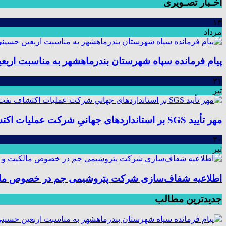
اخـبار تصـویری
۱۳
مرداد
پیام فرمانده سپاه شهرستان بندرماهشهر به مناسبت اربع
۳۱
تیر
مهر تأیید SGS بر استانداردهای جهانیِ شرکت عملیات اکتشاف نفت؛ موفقیت در ممیزی سیستم مدیریت یکپارچه
۳۰
تیر
اطلاعیه شفاف‌سازی شرکت پتروشیمی جم در خصوص مالکیت
جدیدترین مطالب