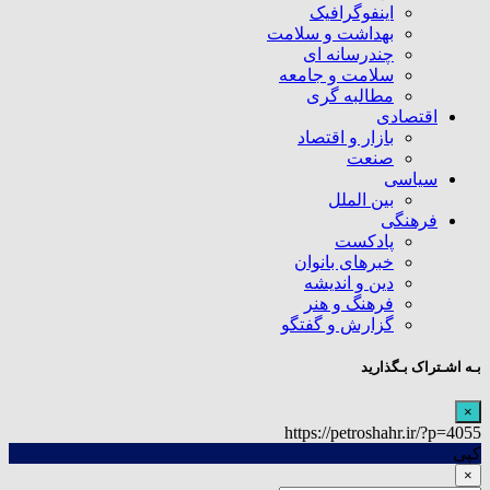
اینفوگرافیک
بهداشت و سلامت
چندرسانه ای
سلامت و جامعه
مطالبه گری
اقتصادی
بازار و اقتصاد
صنعت
سیاسی
بین الملل
فرهنگی
پادکست
خبرهای بانوان
دین و اندیشه
فرهنگ و هنر
گزارش و گفتگو
بـه اشـتراک بـگذارید
×
https://petroshahr.ir/?p=4055
کپی
×