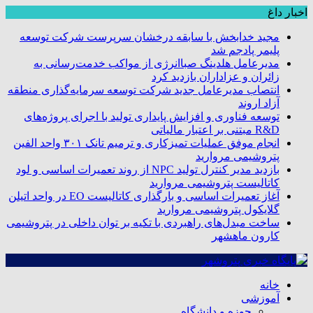
اخبار داغ
مجید خدابخش با سابقه درخشان سرپرست شرکت توسعه
پلیمر پادجم شد
مدیرعامل هلدینگ صباانرژی از مواکب خدمت‌رسانی به
زائران و عزاداران بازدید کرد
انتصاب مدیرعامل جدید شرکت توسعه سرمایه‌گذاری منطقه
آزاد اروند
توسعه فناوری و افزایش پایداری تولید با اجرای پروژه‌های
R&D مبتنی بر اعتبار مالیاتی
انجام موفق عملیات تمیزکاری و ترمیم تانک ۳۰۱ واحد الفین
پتروشیمی مروارید
بازدید مدیر کنترل تولید NPC از روند تعمیرات اساسی و لود
کاتالیست پتروشیمی مروارید
آغاز تعمیرات اساسی و بارگذاری کاتالیست EO در واحد اتیلن
گلایکول پتروشیمی مروارید
ساخت مبدل‌های راهبردی با تکیه بر توان داخلی در پتروشیمی
کارون ماهشهر
خانه
آموزشی
حوزه و دانشگاه