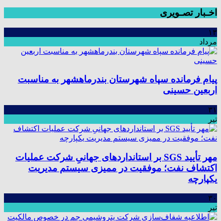
اخـبار تصـویری
۱۳
مرداد
پیام فرمانده سپاه شهرستان بندرماهشهر به مناسبت
اربعین حسینی
۳۱
تیر
مهر تأیید SGS بر استانداردهای جهانیِ شرکت عملیات
اکتشاف نفت؛ موفقیت در ممیزی سیستم مدیریت
یکپارچه
۳۰
تیر