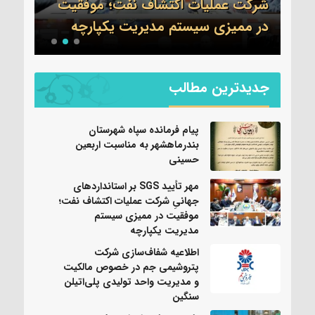
شرکت عملیات اکتشاف نفت؛ موفقیت
جم 
نی
در ممیزی سیستم مدیریت یکپارچه
واحد
جدیدترین مطالب
پیام فرمانده سپاه شهرستان
بندرماهشهر به مناسبت اربعین
حسینی
مهر تأیید SGS بر استانداردهای
جهانیِ شرکت عملیات اکتشاف نفت؛
موفقیت در ممیزی سیستم
مدیریت یکپارچه
اطلاعیه شفاف‌سازی شرکت
پتروشیمی جم در خصوص مالکیت
و مدیریت واحد تولیدی پلی‌اتیلن
سنگین