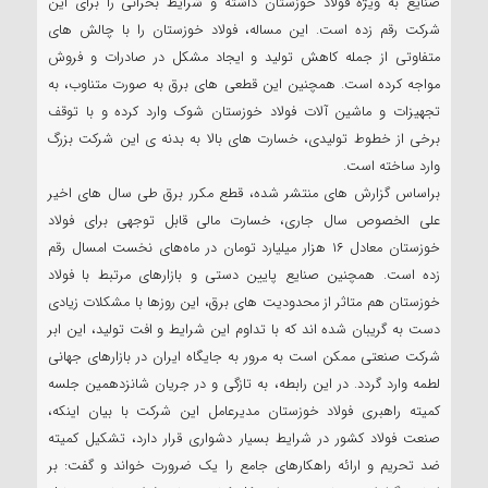
صنایع به ویژه فولاد خوزستان داشته و شرایط بحرانی را برای این
شرکت رقم‌ زده است. این مساله، فولاد خوزستان را با چالش های
متفاوتی از جمله کاهش تولید و ایجاد مشکل در صادرات و فروش
مواجه کرده است. همچنین این قطعی های برق به صورت متناوب، به
تجهیزات و ماشین آلات فولاد خوزستان شوک وارد کرده و با توقف
برخی از خطوط تولیدی، خسارت های بالا به بدنه ی این شرکت بزرگ
وارد ساخته است.
براساس گزارش های منتشر شده، قطع مکرر برق طی سال های اخیر
علی الخصوص سال جاری، خسارت مالی قابل توجهی برای فولاد
خوزستان معادل ۱۶ هزار میلیارد تومان در ماه‌های نخست امسال رقم
زده است. همچنین صنایع پایین دستی و بازارهای مرتبط با فولاد
خوزستان هم متاثر از محدودیت های برق، این روزها‌ با مشکلات زیادی
دست به گریبان شده اند که با تداوم این شرایط و افت تولید، این ابر
شرکت صنعتی ممکن است به مرور به جایگاه ایران در بازارهای جهانی
لطمه وارد گردد. در این رابطه، به تازگی و در جریان شانزدهمین جلسه
کمیته راهبری فولاد خوزستان مدیرعامل این شرکت با بیان اینکه،
صنعت فولاد کشور در شرایط بسیار دشواری قرار دارد، تشکیل کمیته
ضد تحریم و ارائه راهکارهای جامع را یک ضرورت خواند و گفت: ‎بر