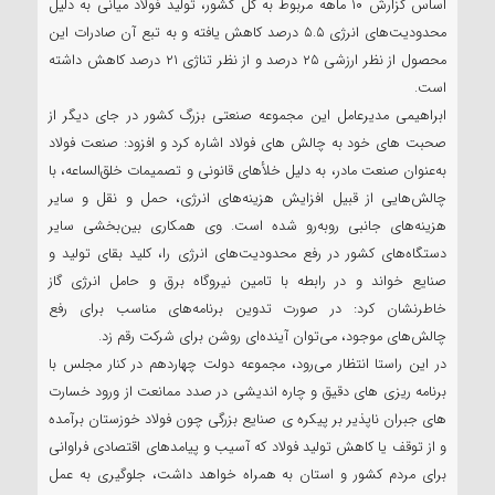
اساس گزارش ۱۰ ماهه مربوط به کل کشور، تولید فولاد میانی به دلیل
محدودیت‌های انرژی ۵.۵ درصد کاهش یافته و به تبع آن صادرات این
محصول از نظر ارزشی ۲۵ درصد و از نظر تناژی ۲۱ درصد کاهش داشته
است.
ابراهیمی مدیرعامل این مجموعه صنعتی بزرگ کشور در جای دیگر از
صحبت های خود به چالش های فولاد اشاره کرد و افزود: ‎صنعت فولاد
به‌عنوان صنعت مادر، به دلیل خلأهای قانونی و تصمیمات خلق‌الساعه، با
چالش‌هایی از قبیل افزایش هزینه‌های انرژی، حمل و نقل و سایر
هزینه‌های جانبی روبه‌رو شده است. وی ‎همکاری بین‌بخشی سایر
دستگاه‌های کشور در رفع محدودیت‌های انرژی را، کلید بقای تولید و
صنایع خواند و در رابطه با تامین‎ نیروگاه برق و حامل انرژی گاز
خاطرنشان کرد: در صورت تدوین برنامه‌های مناسب برای رفع
چالش‌های موجود، می‌توان آینده‌ای روشن برای شرکت رقم زد.
در این راستا انتظار می‌رود، مجموعه دولت چهاردهم در کنار مجلس با
برنامه ریزی های دقیق و چاره اندیشی در صدد ممانعت از ورود خسارت
های جبران ناپذیر بر پیکره ی صنایع بزرگی چون فولاد خوزستان برآمده
و از توقف یا کاهش تولید فولاد که آسیب و پیامدهای اقتصادی فراوانی
برای مردم کشور و استان به همراه خواهد داشت، جلوگیری به عمل