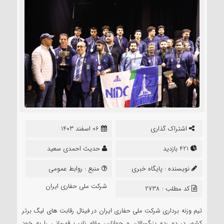
اشتراک گذاری
06 اسفند 1403
421 بازدید
حدیث احمدی سعید
نویسنده :
پایگاه خبری
منبع :
روابط عمومی
نشر تعلیم
شرکت ملی حفاری ایران
کد مطلب : 2738
تیم وزنه برداری شرکت ملی حفاری ایران در فینال رقابت های لیگ برتر
کشور در دو رده بزرگسالان و جوانان، مقام نایب قهرمانی را به خود