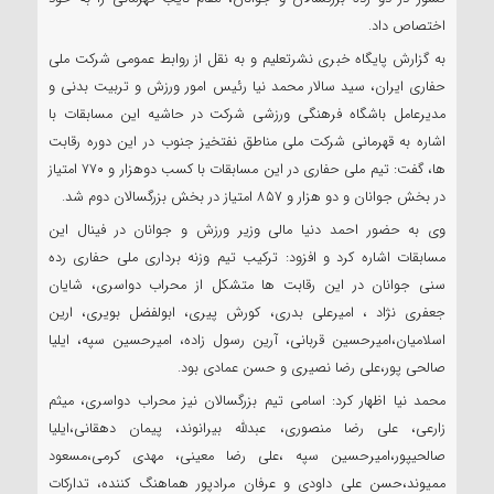
اختصاص داد.
به گزارش پایگاه خبری نشرتعلیم و به نقل از روابط عمومی شرکت ملی
حفاری ایران، سید سالار محمد نیا رئیس امور ورزش و تربیت بدنی و
مدیرعامل باشگاه فرهنگی ورزشی شرکت در حاشیه این مسابقات با
اشاره به قهرمانی شرکت ملی مناطق نفتخیز جنوب در این دوره رقابت
ها، گفت: تیم ملی حفاری در این مسابقات با کسب دوهزار و ۷۷۰ امتیاز
در بخش جوانان و دو هزار و ۸۵۷ امتیاز در بخش بزرگسالان دوم شد.
وی به حضور احمد دنیا مالی وزیر ورزش و جوانان در فینال این
مسابقات اشاره کرد و افزود: ترکیب تیم وزنه برداری ملی حفاری رده
سنی جوانان در این رقابت ها متشکل از محراب دواسری، شایان
جعفری نژاد ، امیرعلی بدری، کورش پیری، ابولفضل بویری، ارین
اسلامیان،امیرحسین قربانی، آرین رسول زاده، امیرحسین سپه، ایلیا
صالحی پور،علی رضا نصیری و حسن عمادی بود.
محمد نیا اظهار کرد: اسامی تیم بزرگسالان نیز محراب دواسری، میثم
زارعی، علی رضا منصوری، عبدلله بیرانوند، پیمان دهقانی،ایلیا
صالحیپور،امیرحسین سپه ،علی رضا معینی، مهدی کرمی،مسعود
ممیوند،حسن علی داودی و عرفان مرادپور هماهنگ کننده، تدارکات