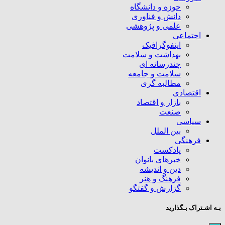
حوزه و دانشگاه
دانش و فناوری
علمی و پژوهشی
اجتماعی
اینفوگرافیک
بهداشت و سلامت
چندرسانه ای
سلامت و جامعه
مطالبه گری
اقتصادی
بازار و اقتصاد
صنعت
سیاسی
بین الملل
فرهنگی
پادکست
خبرهای بانوان
دین و اندیشه
فرهنگ و هنر
گزارش و گفتگو
بـه اشـتراک بـگذارید