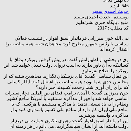
05 بهمن 1403
546 بازدید
حدیث احمدی سعید
نویسنده :
حدیث احمدی سعید
منبع :
پایگاه خبری نشرتعلیم
کد مطلب : 2317
نبی الله خون میرزایی فرماندار اسبق اهواز در نشست فعالان
سیاسی با رئیس جمهور مطرح کرد: مجاهدان شنبه همه مناصب را
اشغال کرده اند
وی در بخشی از اظهاراتش گفت: در پیش گرفتن رویکرد وفاق با
کسانیکه به آن باور ندارند به اسب تروای دولت تبدیل خواهد شد. این
رویکرد را اصلاح بفرمایید.
این فعال سیاسی گفت: آقای پزشکیان نگذارید مجاهدین شنبه که از
مخالفین جدی شما بودند همه مناصب را اشغال کنند. آیا از کسانی
که برای رای آوری شما زحمت کشیدند خبر دارید؟
خون میرزایی گفت: با آمدن ترامپ فضای بین المللی دچار تغییرات
اساسی خواهد شد با قهر از مذاکره مستقیم با آمریکا منافع کشور
ونظام را به باد نیستی ندهید. با مذاکره مستقیم با هرکسی که با
منافع ملی ایران کار دارد از منافع ملی کشور پاسداری کنید و از
مذاکره با واسطه بپرهیزید.
این فرماندار اسبق اهواز گفت: رهبری تاکنون حمایت بی دریغ از
دولت داشته اند، از ایشان سپاسگزاریم. می دانم در هر زمینه ای