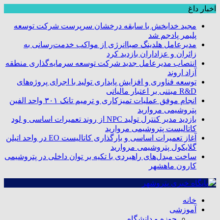
اخبار داغ
مجید خدابخش با سابقه درخشان سرپرست شرکت توسعه
پلیمر پادجم شد
مدیرعامل هلدینگ صباانرژی از مواکب خدمت‌رسانی به
زائران و عزاداران بازدید کرد
انتصاب مدیرعامل جدید شرکت توسعه سرمایه‌گذاری منطقه
آزاد اروند
توسعه فناوری و افزایش پایداری تولید با اجرای پروژه‌های
R&D مبتنی بر اعتبار مالیاتی
انجام موفق عملیات تمیزکاری و ترمیم تانک ۳۰۱ واحد الفین
پتروشیمی مروارید
بازدید مدیر کنترل تولید NPC از روند تعمیرات اساسی و لود
کاتالیست پتروشیمی مروارید
آغاز تعمیرات اساسی و بارگذاری کاتالیست EO در واحد اتیلن
گلایکول پتروشیمی مروارید
ساخت مبدل‌های راهبردی با تکیه بر توان داخلی در پتروشیمی
کارون ماهشهر
خانه
آموزشی
حوزه و دانشگاه