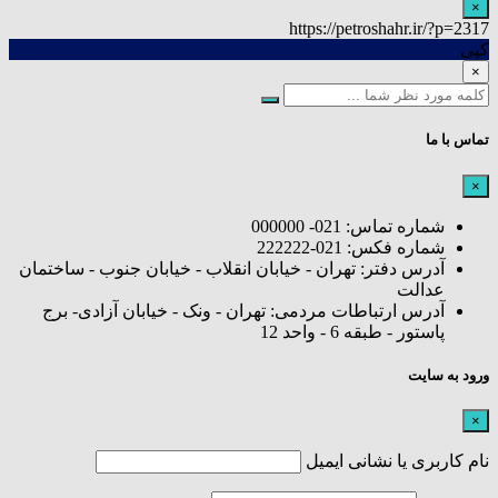
×
https://petroshahr.ir/?p=2317
کپی
×
تماس با ما
×
شماره تماس: 021- 000000
شماره فکس: 021-222222
آدرس دفتر: تهران - خیابان انقلاب - خیابان جنوب - ساختمان
عدالت
آدرس ارتباطات مردمی: تهران - ونک - خیابان آزادی- برج
پاستور - طبقه 6 - واحد 12
ورود به سایت
×
نام کاربری یا نشانی ایمیل