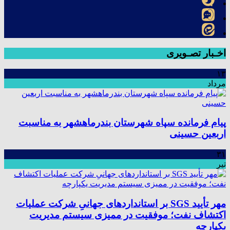
اخـبار تصـویری
۱۳
مرداد
پیام فرمانده سپاه شهرستان بندرماهشهر به مناسبت
اربعین حسینی
۳۱
تیر
مهر تأیید SGS بر استانداردهای جهانیِ شرکت عملیات
اکتشاف نفت؛ موفقیت در ممیزی سیستم مدیریت
یکپارچه