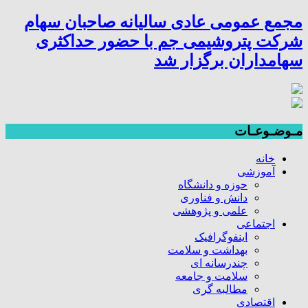
مجمع عمومی عادی سالیانه صاحبان سهام
شرکت پتروشیمی جم با حضور حداکثری
سهامداران برگزار شد
مـوضـوعـات
خانه
آموزشی
حوزه و دانشگاه
دانش و فناوری
علمی و پژوهشی
اجتماعی
اینفوگرافیک
بهداشت و سلامت
چندرسانه ای
سلامت و جامعه
مطالبه گری
اقتصادی