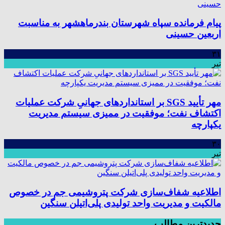
پیام فرمانده سپاه شهرستان بندرماهشهر به مناسبت
اربعین حسینی
۳۱
تیر
مهر تأیید SGS بر استانداردهای جهانیِ شرکت عملیات
اکتشاف نفت؛ موفقیت در ممیزی سیستم مدیریت
یکپارچه
۳۰
تیر
اطلاعیه شفاف‌سازی شرکت پتروشیمی جم در خصوص
مالکیت و مدیریت واحد تولیدی پلی‌اتیلن سنگین
جدیدترین مطالب