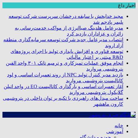
اخبار داغ
مجید خدابخش با سابقه درخشان سرپرست شرکت توسعه
پلیمر پادجم شد
مدیرعامل هلدینگ صباانرژی از مواکب خدمت‌رسانی به
زائران و عزاداران بازدید کرد
انتصاب مدیرعامل جدید شرکت توسعه سرمایه‌گذاری منطقه
آزاد اروند
توسعه فناوری و افزایش پایداری تولید با اجرای پروژه‌های
R&D مبتنی بر اعتبار مالیاتی
انجام موفق عملیات تمیزکاری و ترمیم تانک ۳۰۱ واحد الفین
پتروشیمی مروارید
بازدید مدیر کنترل تولید NPC از روند تعمیرات اساسی و لود
کاتالیست پتروشیمی مروارید
آغاز تعمیرات اساسی و بارگذاری کاتالیست EO در واحد اتیلن
گلایکول پتروشیمی مروارید
ساخت مبدل‌های راهبردی با تکیه بر توان داخلی در پتروشیمی
کارون ماهشهر
خانه
آموزشی
حوزه و دانشگاه