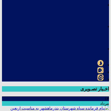
اخـبار تصـویری
۱۳
مرداد