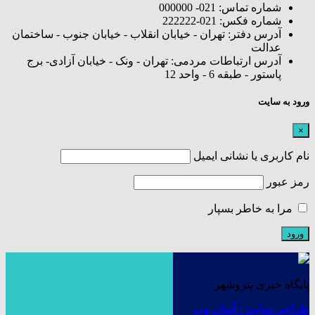
شماره تماس: 021- 000000
شماره فکس: 021-222222
آدرس دفتر: تهران - خیابان انقلاب - خیابان جنوب - ساختمان
عدالت
آدرس ارتباطات مردمی: تهران - ونک - خیابان آزادی- برج
پاستور - طبقه 6 - واحد 12
ورود به سایت
×
نام کاربری یا نشانی ایمیل
رمز عبور
مرا به خاطر بسپار
پایگاه خبری پتروشهر
طراحی سایت : آسان وب