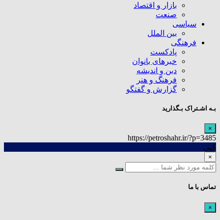
بازار و اقتصاد
صنعت
سیاسی
بین الملل
فرهنگی
پادکست
خبرهای بانوان
دین و اندیشه
فرهنگ و هنر
گزارش و گفتگو
بـه اشـتراک بـگذارید
×
https://petroshahr.ir/?p=3485
کپی
×
تماس با ما
×