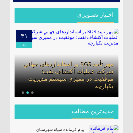
اخـبار تصـویری
۳۱
۱۳
مرداد
تیر
مهر تأیید SGS بر استانداردهای جهانیِ
شرکت عملیات اکتشاف نفت؛
اطل
موفقیت در ممیزی سیستم مدیریت
پترو
ینی
یکپارچه
مدیر
جدیدترین مطالب
پیام فرمانده سپاه شهرستان