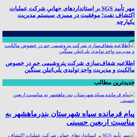
مهر تأیید SGS بر استانداردهای جهانیِ شرکت عملیات
اکتشاف نفت؛ موفقیت در ممیزی سیستم مدیریت
یکپارچه
۳۰
تیر
اطلاعیه شفاف‌سازی شرکت پتروشیمی جم در خصوص
مالکیت و مدیریت واحد تولیدی پلی‌اتیلن سنگین
جدیدترین مطالب
پیام فرمانده سپاه شهرستان بندرماهشهر به
مناسبت اربعین حسینی