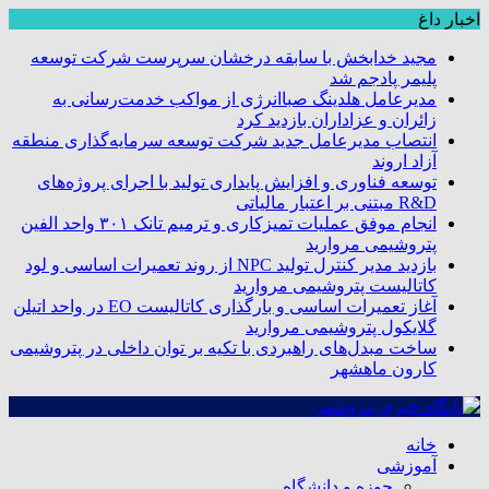
اخبار داغ
مجید خدابخش با سابقه درخشان سرپرست شرکت توسعه
پلیمر پادجم شد
مدیرعامل هلدینگ صباانرژی از مواکب خدمت‌رسانی به
زائران و عزاداران بازدید کرد
انتصاب مدیرعامل جدید شرکت توسعه سرمایه‌گذاری منطقه
آزاد اروند
توسعه فناوری و افزایش پایداری تولید با اجرای پروژه‌های
R&D مبتنی بر اعتبار مالیاتی
انجام موفق عملیات تمیزکاری و ترمیم تانک ۳۰۱ واحد الفین
پتروشیمی مروارید
بازدید مدیر کنترل تولید NPC از روند تعمیرات اساسی و لود
کاتالیست پتروشیمی مروارید
آغاز تعمیرات اساسی و بارگذاری کاتالیست EO در واحد اتیلن
گلایکول پتروشیمی مروارید
ساخت مبدل‌های راهبردی با تکیه بر توان داخلی در پتروشیمی
کارون ماهشهر
خانه
آموزشی
حوزه و دانشگاه