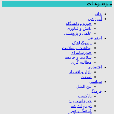
مـوضـوعـات
خانه
آموزشی
حوزه و دانشگاه
دانش و فناوری
علمی و پژوهشی
اجتماعی
اینفوگرافیک
بهداشت و سلامت
چندرسانه ای
سلامت و جامعه
مطالبه گری
اقتصادی
بازار و اقتصاد
صنعت
سیاسی
بین الملل
فرهنگی
پادکست
خبرهای بانوان
دین و اندیشه
فرهنگ و هنر