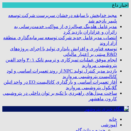
اخبار داغ
مجید خدابخش با سابقه درخشان سرپرست شرکت توسعه
پلیمر پادجم شد
مدیرعامل هلدینگ صباانرژی از مواکب خدمت‌رسانی به
زائران و عزاداران بازدید کرد
انتصاب مدیرعامل جدید شرکت توسعه سرمایه‌گذاری منطقه
آزاد اروند
توسعه فناوری و افزایش پایداری تولید با اجرای پروژه‌های
R&D مبتنی بر اعتبار مالیاتی
انجام موفق عملیات تمیزکاری و ترمیم تانک ۳۰۱ واحد الفین
پتروشیمی مروارید
بازدید مدیر کنترل تولید NPC از روند تعمیرات اساسی و لود
کاتالیست پتروشیمی مروارید
آغاز تعمیرات اساسی و بارگذاری کاتالیست EO در واحد اتیلن
گلایکول پتروشیمی مروارید
ساخت مبدل‌های راهبردی با تکیه بر توان داخلی در پتروشیمی
کارون ماهشهر
خانه
آموزشی
حوزه و دانشگاه