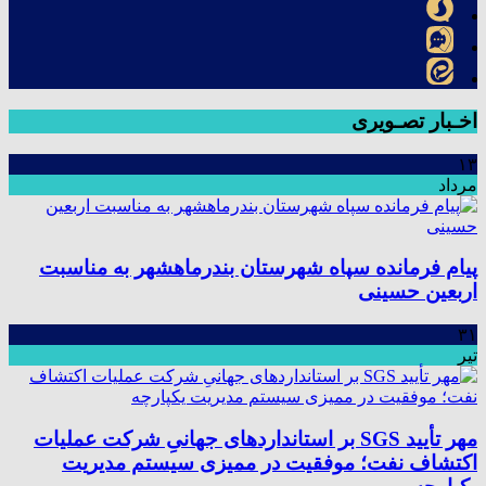
اخـبار تصـویری
۱۳
مرداد
پیام فرمانده سپاه شهرستان بندرماهشهر به مناسبت
اربعین حسینی
۳۱
تیر
مهر تأیید SGS بر استانداردهای جهانیِ شرکت عملیات
اکتشاف نفت؛ موفقیت در ممیزی سیستم مدیریت