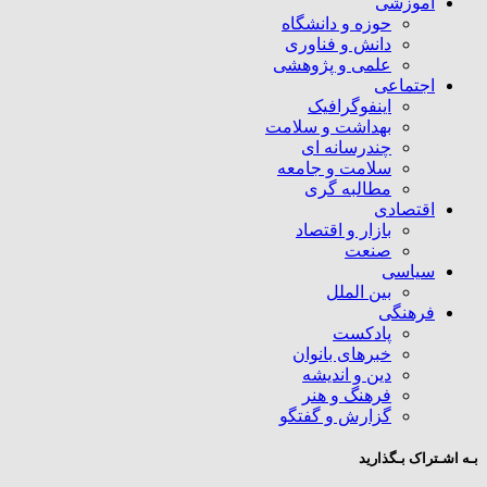
آموزشی
حوزه و دانشگاه
دانش و فناوری
علمی و پژوهشی
اجتماعی
اینفوگرافیک
بهداشت و سلامت
چندرسانه ای
سلامت و جامعه
مطالبه گری
اقتصادی
بازار و اقتصاد
صنعت
سیاسی
بین الملل
فرهنگی
پادکست
خبرهای بانوان
دین و اندیشه
فرهنگ و هنر
گزارش و گفتگو
بـه اشـتراک بـگذارید