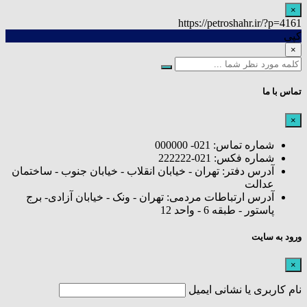
×
https://petroshahr.ir/?p=4161
کپی
×
تماس با ما
×
شماره تماس: 021- 000000
شماره فکس: 021-222222
آدرس دفتر: تهران - خیابان انقلاب - خیابان جنوب - ساختمان
عدالت
آدرس ارتباطات مردمی: تهران - ونک - خیابان آزادی- برج
پاستور - طبقه 6 - واحد 12
ورود به سایت
×
نام کاربری یا نشانی ایمیل