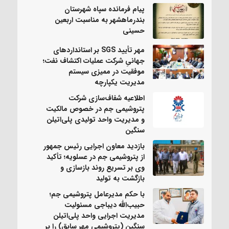
پیام فرمانده سپاه شهرستان
بندرماهشهر به مناسبت اربعین
حسینی
مهر تأیید SGS بر استانداردهای
جهانیِ شرکت عملیات اکتشاف نفت؛
موفقیت در ممیزی سیستم
مدیریت یکپارچه
اطلاعیه شفاف‌سازی شرکت
پتروشیمی جم در خصوص مالکیت
و مدیریت واحد تولیدی پلی‌اتیلن
سنگین
بازدید معاون اجرایی رئیس جمهور
از پتروشیمی جم در عسلویه؛ تأکید
وی بر تسریع روند بازسازی و
بازگشت به تولید
با حکم مدیرعامل پتروشیمی جم؛
حبیب‌الله دیباجی مسئولیت
مدیریت اجرایی واحد پلی‌اتیلن
سنگین (پتروشیمی مهر سابق) را بر