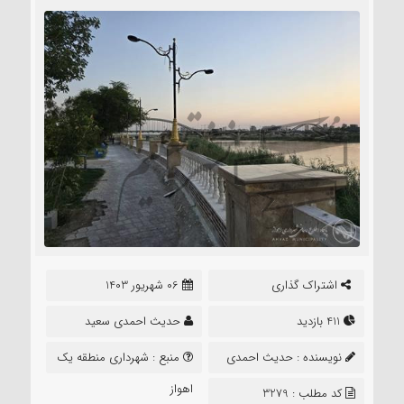
اشتراک گذاری
06 شهریور 1403
411 بازدید
حدیث احمدی سعید
نویسنده :
حدیث احمدی
منبع :
شهرداری منطقه یک
سعید
اهواز
کد مطلب : 3279