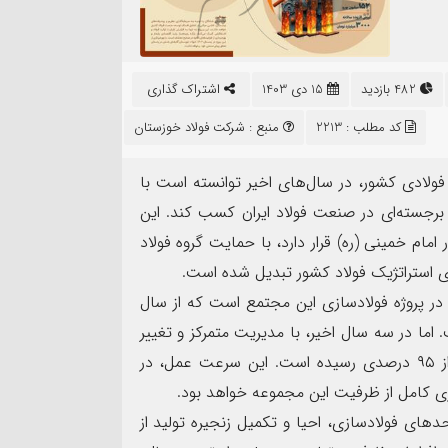
۱۳
مرداد
482 بازدید
15 دی 1403
اشتراک گذاری
کد مطلب : 2213
منبع :
شرکت فولاد خوزستان
فولادی کشور، در سال‌های اخیر توانسته است با
مهر تأیید SGS ب
 برجسته‌ای در صنعت فولاد ایران کسب کند. این
نده سپاه شهرستان بندرماهشهر
شرکت عملیات اکتشاف ن
ت اربعین حسینی
ممیزی سیستم مدیریت ی
م خمینی (ره) قرار دارد، با حمایت گروه فولاد
ای استراتژیک فولاد کشور تبدیل شده است.
ر پروژه فولادسازی این مجتمع است که از سال
 ۳۰ درصد پیشرفت داشت. اما در سه سال اخیر، با مدیریت متمرکز و تغییر
رویکرد گروه فولاد خوزستان، این پروژه به پیشرفت بیش از ۹۵ درصدی رسیده است. این سرعت عمل، در
داری کامل از ظرفیت این مجموعه خواهد بود.
دهای فولادسازی، احیا و تکمیل زنجیره تولید از