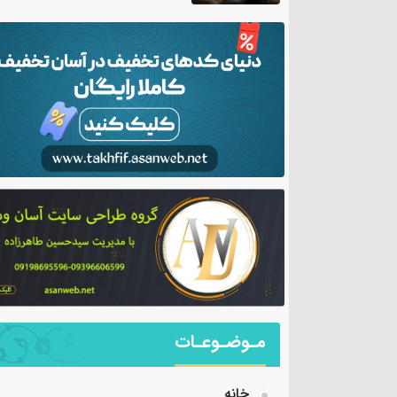
مـوضـوعـات
خانه