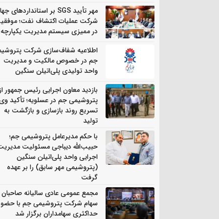
مهر تأیید SGS بر استانداردهای جه
شرکت عملیات اکتشاف نفت؛ موفقی
در ممیزی سیستم مدیریت یکپارچه
اطلاعیه شفاف‌سازی شرکت پتروشی
جم در خصوص مالکیت و مدیریت
واحد تولیدی پلی‌اتیلن سنگین
بازدید معاون اجرایی رئیس جمهور از
پتروشیمی جم در عسلویه؛ تأکید وی 
تسریع روند بازسازی و بازگشت به
تولید
با حکم مدیرعامل پتروشیمی جم؛
حبیب‌الله دیباجی مسئولیت مدیریت
اجرایی واحد پلی‌اتیلن سنگین
(پتروشیمی مهر سابق) را بر عهده
گرفت
مجمع عمومی عادی سالیانه صاحبان
سهام شرکت پتروشیمی جم با حضور
حداکثری سهامداران برگزار شد