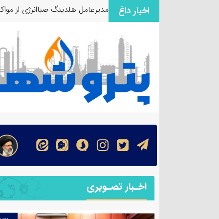
مدیرعامل هلدینگ صباانرژی از مواک
اخبار داغ
اخـبار تصـویری