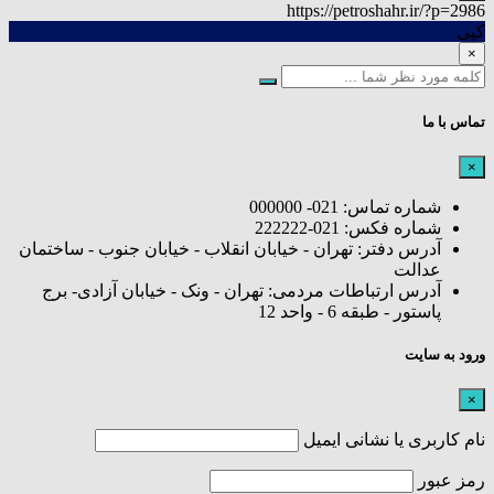
https://petroshahr.ir/?p=2986
کپی
×
تماس با ما
×
شماره تماس: 021- 000000
شماره فکس: 021-222222
آدرس دفتر: تهران - خیابان انقلاب - خیابان جنوب - ساختمان
عدالت
آدرس ارتباطات مردمی: تهران - ونک - خیابان آزادی- برج
پاستور - طبقه 6 - واحد 12
ورود به سایت
×
نام کاربری یا نشانی ایمیل
رمز عبور