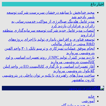
اخبار داغ
مجید خدابخش با سابقه درخشان سرپرست شرکت توسعه
پلیمر پادجم شد
مدیرعامل هلدینگ صباانرژی از مواکب خدمت‌رسانی به
زائران و عزاداران بازدید کرد
انتصاب مدیرعامل جدید شرکت توسعه سرمایه‌گذاری منطقه
آزاد اروند
توسعه فناوری و افزایش پایداری تولید با اجرای پروژه‌های
R&D مبتنی بر اعتبار مالیاتی
انجام موفق عملیات تمیزکاری و ترمیم تانک ۳۰۱ واحد الفین
پتروشیمی مروارید
بازدید مدیر کنترل تولید NPC از روند تعمیرات اساسی و لود
کاتالیست پتروشیمی مروارید
آغاز تعمیرات اساسی و بارگذاری کاتالیست EO در واحد اتیلن
گلایکول پتروشیمی مروارید
ساخت مبدل‌های راهبردی با تکیه بر توان داخلی در پتروشیمی
کارون ماهشهر
خانه
آموزشی
حوزه و دانشگاه