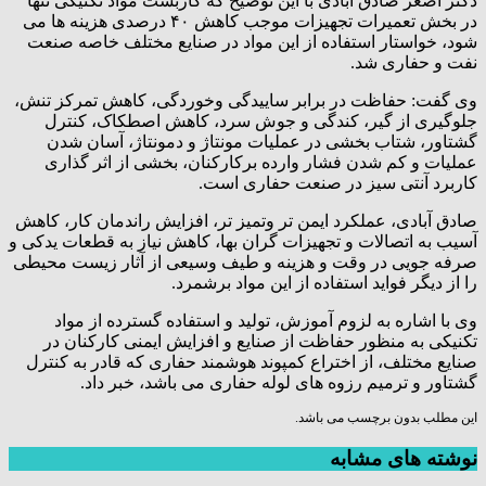
دکتر اصغر صادق آبادی با این توضیح که کاربست مواد تکنیکی تنها
در بخش تعمیرات تجهیزات موجب کاهش ۴۰ درصدی هزینه ها می
شود، خواستار استفاده از این مواد در صنایع مختلف خاصه صنعت
نفت و حفاری شد.
وی گفت: حفاظت در برابر ساییدگی وخوردگی، کاهش تمرکز تنش،
جلوگیری از گیر، کندگی و جوش سرد، کاهش اصطکاک، کنترل
گشتاور، شتاب بخشی در عملیات مونتاژ و دمونتاژ، آسان شدن
عملیات و کم شدن فشار وارده برکارکنان، بخشی از اثر گذاری
کاربرد آنتی سیز در صنعت حفاری است.
صادق آبادی، عملکرد ایمن تر وتمیز تر، افزایش راندمان کار، کاهش
آسیب به اتصالات و تجهیزات گران بها، کاهش نیاز به قطعات یدکی و
صرفه جویی در وقت و هزینه و طیف وسیعی از آثار زیست محیطی
را از دیگر فواید استفاده از این مواد برشمرد.
وی با اشاره به لزوم آموزش، تولید و استفاده گسترده از مواد
تکنیکی به منظور حفاظت از صنایع و افزایش ایمنی کارکنان در
صنایع مختلف، از اختراع کمپوند هوشمند حفاری که قادر به کنترل
گشتاور و ترمیم رزوه های لوله حفاری می باشد، خبر داد.
این مطلب بدون برچسب می باشد.
نوشته های مشابه