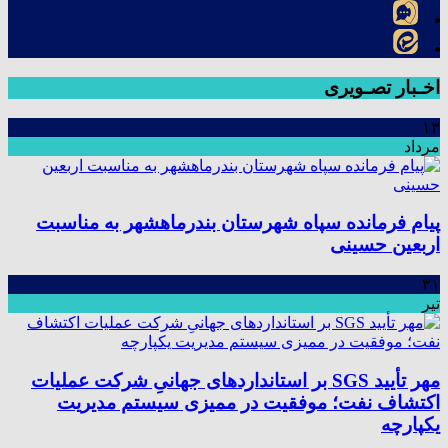
اخـبار تصـویری
۱۳
مرداد
پیام فرمانده سپاه شهرستان بندرماهشهر به مناسبت
اربعین حسینی
۳۱
تیر
مهر تأیید SGS بر استانداردهای جهانیِ شرکت عملیات
اکتشاف نفت؛ موفقیت در ممیزی سیستم مدیریت
یکپارچه