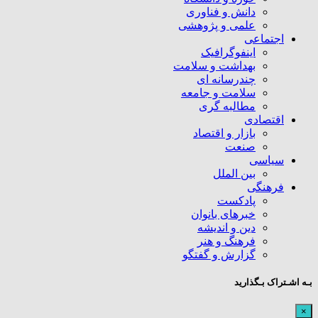
دانش و فناوری
علمی و پژوهشی
اجتماعی
اینفوگرافیک
بهداشت و سلامت
چندرسانه ای
سلامت و جامعه
مطالبه گری
اقتصادی
بازار و اقتصاد
صنعت
سیاسی
بین الملل
فرهنگی
پادکست
خبرهای بانوان
دین و اندیشه
فرهنگ و هنر
گزارش و گفتگو
بـه اشـتراک بـگذارید
×