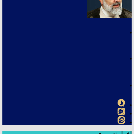
اخـبار تصـویری