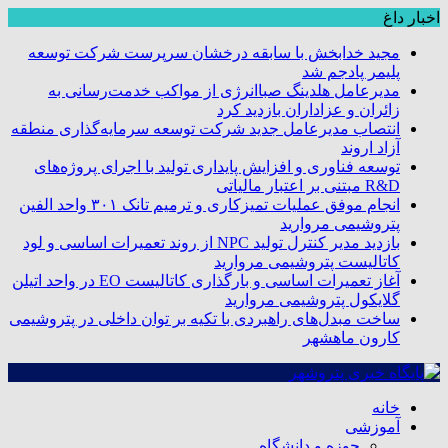
اخبار داغ
مجید خدابخش با سابقه درخشان سرپرست شرکت توسعه
پلیمر پادجم شد
مدیرعامل هلدینگ صباانرژی از مواکب خدمت‌رسانی به
زائران و عزاداران بازدید کرد
انتصاب مدیرعامل جدید شرکت توسعه سرمایه‌گذاری منطقه
آزاد اروند
توسعه فناوری و افزایش پایداری تولید با اجرای پروژه‌های
R&D مبتنی بر اعتبار مالیاتی
انجام موفق عملیات تمیزکاری و ترمیم تانک ۳۰۱ واحد الفین
پتروشیمی مروارید
بازدید مدیر کنترل تولید NPC از روند تعمیرات اساسی و لود
کاتالیست پتروشیمی مروارید
آغاز تعمیرات اساسی و بارگذاری کاتالیست EO در واحد اتیلن
گلایکول پتروشیمی مروارید
ساخت مبدل‌های راهبردی با تکیه بر توان داخلی در پتروشیمی
کارون ماهشهر
خانه
آموزشی
حوزه و دانشگاه