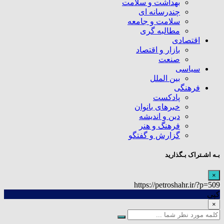
بهداشت و سلامت
چندرسانه ای
سلامت و جامعه
مطالبه گری
اقتصادی
بازار و اقتصاد
صنعت
سیاسی
بین الملل
فرهنگی
پادکست
خبرهای بانوان
دین و اندیشه
فرهنگ و هنر
گزارش و گفتگو
بـه اشـتراک بـگذارید
×
https://petroshahr.ir/?p=509
کپی
×