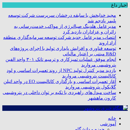
اخبار داغ
مجید خدابخش با سابقه درخشان سرپرست شرکت توسعه
پلیمر پادجم شد
مدیرعامل هلدینگ صباانرژی از مواکب خدمت‌رسانی به
زائران و عزاداران بازدید کرد
انتصاب مدیرعامل جدید شرکت توسعه سرمایه‌گذاری منطقه
آزاد اروند
توسعه فناوری و افزایش پایداری تولید با اجرای پروژه‌های
R&D مبتنی بر اعتبار مالیاتی
انجام موفق عملیات تمیزکاری و ترمیم تانک ۳۰۱ واحد الفین
پتروشیمی مروارید
بازدید مدیر کنترل تولید NPC از روند تعمیرات اساسی و لود
کاتالیست پتروشیمی مروارید
آغاز تعمیرات اساسی و بارگذاری کاتالیست EO در واحد اتیلن
گلایکول پتروشیمی مروارید
ساخت مبدل‌های راهبردی با تکیه بر توان داخلی در پتروشیمی
کارون ماهشهر
خانه
آموزشی
حوزه و دانشگاه