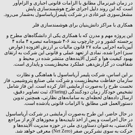
در زمان غیرنرمال مطابق با الزامات قانونی اجباری و الزام‌آور
است که این روند دلیل اجرای طرح هوشمندسازی پایش
مشعل‌سوزی غیرعادی در شرکت پلیمرآریاساسول به‌شمار می‌رود.
همکاری با مراکز دانش‌بنیان برای هوشمندسازی فلر
این پروژه مهم و مدرن که با همکاری یکی از دانشگاه‌های مطرح و
برجسته کشور و در چارچوب بند ۶-۴ شیوه‌نامه تبصره ۴ ماده ۴
آیین‌نامه اجرایی ماده ۲۷ قانون مالیات بر ارزش افزوده (عوارض
سبز) اجرا شده، نمادی از تعهد عملی و قانونی این شرکت به ارتقای
بهبود کیفیت هوا و کنترل آلاینده‌های منتشر شده در محیط و
شفافیت در گزارش‌دهی عملکرد محیط‌زیست و پایداری‌ است.
بر این اساس، شرکت پلیمر آریاساسول با هماهنگی و نظارت
سازمان حفاظت محیط‌زیست و شرکت ملی صنایع پتروشیمی، فاز
نخست طرح را به‌صورت آزمایشی آغاز کرده است. این فاز شامل
تشخیص خودکار زمان دودکنندگی (Flaring)، ثبت تصاویر دقیق،
ارسال داده‌های لحظه‌ای به سامانه‌های نظارتی، همچنین تدوین
دستورالعمل فنی مطابق با الزامات قانونی یادشده است.
در حال حاضر، این طرح به‌صورت آزمایشی در شرکت آریاساسول
در حال اجراست و پس از اخذ تأییدیه‌ها و مجوزهای لازم از مراجع
بالادستی، به‌عنوان دستاوردی ملی در حوزه مدیریت آلاینده‌ها و
حرکت به سوی نشرکربن صفر (Net Zero) معرفی خواهد شد.