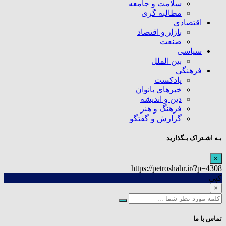
سلامت و جامعه
مطالبه گری
اقتصادی
بازار و اقتصاد
صنعت
سیاسی
بین الملل
فرهنگی
پادکست
خبرهای بانوان
دین و اندیشه
فرهنگ و هنر
گزارش و گفتگو
بـه اشـتراک بـگذارید
×
https://petroshahr.ir/?p=4308
کپی
×
تماس با ما