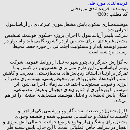
فریده لندی مورد فلی
نویسنده :
فریده لندی موردفلی
کد مطلب : 4308
هوشمندسازی سکوی پایش مشعل‌سوزی غیرعادی در آریاساسول
اجرایی شد
شرکت پلیمر آریاساسول با اجرای پروژه «سکوی هوشمند تشخیص
مشعل غیرعادی» برای نخستین‌بار در کشور، گامی بلند و استوار در
مسیر توسعه پایدار و مسئولیت اجتماعی در حوزه حفظ محیط
زیست برداشته است.
به گزارش خبرگزاری پترو شهر به نقل از روابط عمومی شرکت
پلیمر آریاساسول، این طرح ملی برای نخستین‌‌بار در کشور و با
تمرکز بر ارتقای استاندارد پایش‌های محیط‌زیستی، مدیریت و کاهش
انتشار آلاینده‌ها، انطباق با قوانین محیط‌زیستی، بهینه‌سازی مصرف
انرژی و تقویت مسئولیت اجتماعی سازمانی اجرا می‌شود. این
سیستم با بهره‌گیری از فناوری‌های دیجیتال و هوش مصنوعی،
امکان پایش لحظه‌ای و تحلیل هوشمند مشعل‌های صنعتی را فراهم
می‌کند.
فلر (مشعل) در صنعت نفت، گاز و پتروشیمی یکی از اجزا و
تأسیسات لاینفک و جدانشدنی محسوب شده و فلسفه وجودی
مشعل برای پیشگیری از وقوع هر نوع حوادث احتمالی آتش‌سوزی و
انفجار در شرایط خاص عملیاتی است. با این حال، پایش شعله فلر