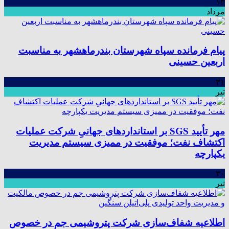
۱۳
مرداد
پیام فرمانده سپاه شهرستان بندرماهشهر به مناسبت
اربعین حسینی
۳۱
تیر
مهر تأیید SGS بر استانداردهای جهانیِ شرکت عملیات
اکتشاف نفت؛ موفقیت در ممیزی سیستم مدیریت
یکپارچه
۳۰
تیر
اطلاعیه شفاف‌سازی شرکت پتروشیمی جم در خصوص