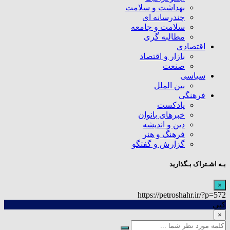
بهداشت و سلامت
چندرسانه ای
سلامت و جامعه
مطالبه گری
اقتصادی
بازار و اقتصاد
صنعت
سیاسی
بین الملل
فرهنگی
پادکست
خبرهای بانوان
دین و اندیشه
فرهنگ و هنر
گزارش و گفتگو
بـه اشـتراک بـگذارید
×
https://petroshahr.ir/?p=572
کپی
×