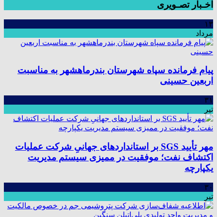
اخـبار تصـویری
۱۳
مرداد
پیام فرمانده سپاه شهرستان بندرماهشهر به مناسبت
اربعین حسینی
۳۱
تیر
مهر تأیید SGS بر استانداردهای جهانیِ شرکت عملیات
اکتشاف نفت؛ موفقیت در ممیزی سیستم مدیریت
یکپارچه
۳۰
تیر