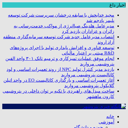
اخبار داغ
مجید خدابخش با سابقه درخشان سرپرست شرکت توسعه
پلیمر پادجم شد
مدیرعامل هلدینگ صباانرژی از مواکب خدمت‌رسانی به
زائران و عزاداران بازدید کرد
انتصاب مدیرعامل جدید شرکت توسعه سرمایه‌گذاری منطقه
آزاد اروند
توسعه فناوری و افزایش پایداری تولید با اجرای پروژه‌های
R&D مبتنی بر اعتبار مالیاتی
انجام موفق عملیات تمیزکاری و ترمیم تانک ۳۰۱ واحد الفین
پتروشیمی مروارید
بازدید مدیر کنترل تولید NPC از روند تعمیرات اساسی و لود
کاتالیست پتروشیمی مروارید
آغاز تعمیرات اساسی و بارگذاری کاتالیست EO در واحد اتیلن
گلایکول پتروشیمی مروارید
ساخت مبدل‌های راهبردی با تکیه بر توان داخلی در پتروشیمی
کارون ماهشهر
خانه
آموزشی
حوزه و دانشگاه