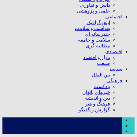
دانش و فناوری
علمی و پژوهشی
اجتماعی
اینفوگرافیک
بهداشت و سلامت
چندرسانه ای
سلامت و جامعه
مطالبه گری
اقتصادی
بازار و اقتصاد
صنعت
سیاسی
بین الملل
فرهنگی
پادکست
خبرهای بانوان
دین و اندیشه
فرهنگ و هنر
گزارش و گفتگو