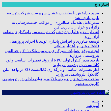
اخبار داغ
مجید خدابخش با سابقه درخشان سرپرست شرکت توسعه
پلیمر پادجم شد
مدیرعامل هلدینگ صباانرژی از مواکب خدمت‌رسانی به
زائران و عزاداران بازدید کرد
انتصاب مدیرعامل جدید شرکت توسعه سرمایه‌گذاری منطقه
آزاد اروند
توسعه فناوری و افزایش پایداری تولید با اجرای پروژه‌های
R&D مبتنی بر اعتبار مالیاتی
انجام موفق عملیات تمیزکاری و ترمیم تانک ۳۰۱ واحد الفین
پتروشیمی مروارید
بازدید مدیر کنترل تولید NPC از روند تعمیرات اساسی و لود
کاتالیست پتروشیمی مروارید
آغاز تعمیرات اساسی و بارگذاری کاتالیست EO در واحد اتیلن
گلایکول پتروشیمی مروارید
ساخت مبدل‌های راهبردی با تکیه بر توان داخلی در پتروشیمی
کارون ماهشهر
خانه
آموزشی
حوزه و دانشگاه