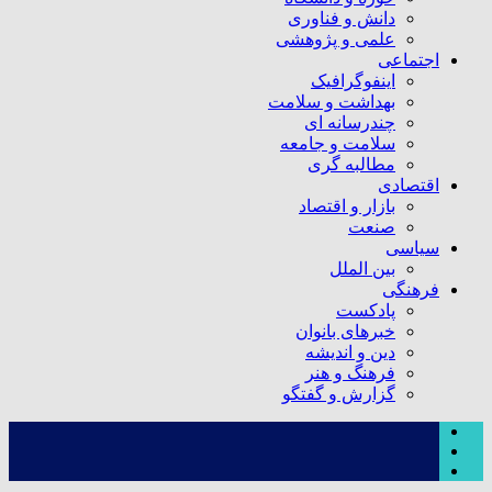
دانش و فناوری
علمی و پژوهشی
اجتماعی
اینفوگرافیک
بهداشت و سلامت
چندرسانه ای
سلامت و جامعه
مطالبه گری
اقتصادی
بازار و اقتصاد
صنعت
سیاسی
بین الملل
فرهنگی
پادکست
خبرهای بانوان
دین و اندیشه
فرهنگ و هنر
گزارش و گفتگو