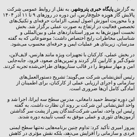
به گزارش
پایگاه خبری پتروشهر
، به نقل از روابط‌ عمومی شرکت
پالایش گاز هویزه خلیج‌فارس، این دوره در روزهای ۹ تا ۱۱ آذر ۱۴۰۴
و با محوریت آموزش اصول ایمنی، الزامات حرفه‌ای و تکنیک‌های
تخصصی فعالیت در ارتفاع به صورت عملی برگزار شد. بخش
نخست آموزش‌ها به مرور استانداردهای ملی و بین‌المللی و
شناسایی مخاطرات رایج اختصاص داشت؛ موضوعاتی که به گفته
مدرسان، زیربنای هر عملیات ایمن و حرفه‌ای محسوب می‌شود.
در بخش عملی، کارکنان با تجهیزات ویژه مانند هارنس، لایف‌لاین،
شوک‌گیر و کارابین کار کردند و تمرین‌های صعود، فرود، جابه‌جایی
امن و مهار سقوط را در قالب سناریوهای طراحی‌شده تجربه کردند.
رئیس آتش‌نشانی شرکت می‌گویند؛ تشریح دستورالعمل‌های
سازمانی و اجرای ارزیابی عملی از کارکنان، برای اطمینان از
آمادگی کامل آن‌ها ضروری است.
این دوره توسط حمید دامغانی، مدرس سطح سه ایراتا، اجرا شد و
واحد آتش‌نشانی این شرکت بر روند آن نظارت داشت. به گفته
رئیس این واحد، تمامی شرکت‌کنندگان پس از پشت سر گذاشتن
آزمون‌های تئوری و عملی موفق به کسب تأییدیه دوره شدند.
پیروز امیری تأکید کرد: تداوم چنین برنامه‌هایی نه‌تنها سطح ایمنی
فردی و سازمانی را افزایش می‌دهد، بلکه نقش مؤثری در کاهش