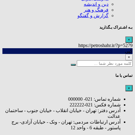
دین و اندیشه
فرهنگ و هنر
گزارش و گفتگو
بـه اشـتراک بـگذارید
×
https://petroshahr.ir/?p=5279
کپی
×
تماس با ما
×
شماره تماس: 021- 000000
شماره فکس: 021-222222
آدرس دفتر: تهران - خیابان انقلاب - خیابان جنوب - ساختمان
عدالت
آدرس ارتباطات مردمی: تهران - ونک - خیابان آزادی- برج
پاستور - طبقه 6 - واحد 12