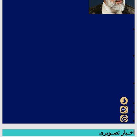
اخـبار تصـویری