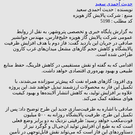
حدیث احمدی سعید
نویسنده :
حدیث احمدی سعید
منبع :
شرکت پالایش گاز هویزه
کد مطلب : 5198
به گزارش پایگاه خبری و تخصصی پتروشهر، به نقل از روابط‌
عمومی شرکت پالایش گاز هویزه خلیج‌فارس، مهندس جوانشیر
صادقی در جریان این بازدید گفت: فاز دوم با هدف افزایش ظرفیت
پالایشگاه و کاهش حجم گازهای مشعل میدان‌های غرب کارون
طراحی شده است.
اقدامی که به گفته او نقش مستقیمی در کاهش فلرینگ، حفظ منابع
طبیعی و بهبود بهره‌وری اقتصادی خواهد داشت.
وی افزود: گازهای همراه نفت که پیش‌تر سوزانده می‌شدند، با
تکمیل این فاز به محصولات ارزشمند تبدیل خواهند شد. این پروژه
علاوه بر افزایش تولید، به کاهش انتشار آلاینده‌ها و بهبود کیفیت
هوای منطقه کمک می‌کند.
صادقی با اشاره به ظرفیت‌سازی جدید این طرح توضیح داد: پس از
تکمیل این طرح، ظرفیت پالایشگاه روزانه به ۵۰۰ میلیون
فوت‌مکعب خواهد رسید؛ ظرفیتی نزدیک به دو برابر وضع فعلی
است که به طبع آن افزایش تولید ان‌جی‌ال و گوگرد نیز از
دستاوردهای این فاز است که می‌تواند نقش قابل‌توجهی در تأمین