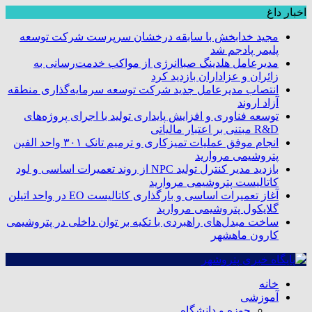
اخبار داغ
مجید خدابخش با سابقه درخشان سرپرست شرکت توسعه
پلیمر پادجم شد
مدیرعامل هلدینگ صباانرژی از مواکب خدمت‌رسانی به
زائران و عزاداران بازدید کرد
انتصاب مدیرعامل جدید شرکت توسعه سرمایه‌گذاری منطقه
آزاد اروند
توسعه فناوری و افزایش پایداری تولید با اجرای پروژه‌های
R&D مبتنی بر اعتبار مالیاتی
انجام موفق عملیات تمیزکاری و ترمیم تانک ۳۰۱ واحد الفین
پتروشیمی مروارید
بازدید مدیر کنترل تولید NPC از روند تعمیرات اساسی و لود
کاتالیست پتروشیمی مروارید
آغاز تعمیرات اساسی و بارگذاری کاتالیست EO در واحد اتیلن
گلایکول پتروشیمی مروارید
ساخت مبدل‌های راهبردی با تکیه بر توان داخلی در پتروشیمی
کارون ماهشهر
خانه
آموزشی
حوزه و دانشگاه