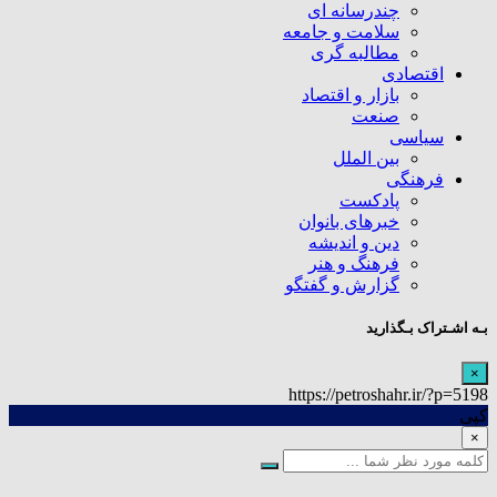
چندرسانه ای
سلامت و جامعه
مطالبه گری
اقتصادی
بازار و اقتصاد
صنعت
سیاسی
بین الملل
فرهنگی
پادکست
خبرهای بانوان
دین و اندیشه
فرهنگ و هنر
گزارش و گفتگو
بـه اشـتراک بـگذارید
×
https://petroshahr.ir/?p=5198
کپی
×