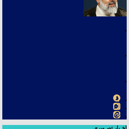
اخـبار تصـویری