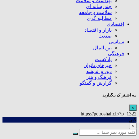
بهداشت و سلامت
چندرسانه ای
سلامت و جامعه
مطالبه گری
اقتصادی
بازار و اقتصاد
صنعت
سیاسی
بین الملل
فرهنگی
پادکست
خبرهای بانوان
دین و اندیشه
فرهنگ و هنر
گزارش و گفتگو
بـه اشـتراک بـگذارید
×
https://petroshahr.ir/?p=1322
کپی
×