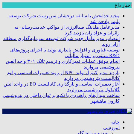
اخبار داغ
مجید خدابخش با سابقه درخشان سرپرست شرکت توسعه
پلیمر پادجم شد
مدیرعامل هلدینگ صباانرژی از مواکب خدمت‌رسانی به
زائران و عزاداران بازدید کرد
انتصاب مدیرعامل جدید شرکت توسعه سرمایه‌گذاری منطقه
آزاد اروند
توسعه فناوری و افزایش پایداری تولید با اجرای پروژه‌های
R&D مبتنی بر اعتبار مالیاتی
انجام موفق عملیات تمیزکاری و ترمیم تانک ۳۰۱ واحد الفین
پتروشیمی مروارید
بازدید مدیر کنترل تولید NPC از روند تعمیرات اساسی و لود
کاتالیست پتروشیمی مروارید
آغاز تعمیرات اساسی و بارگذاری کاتالیست EO در واحد اتیلن
گلایکول پتروشیمی مروارید
ساخت مبدل‌های راهبردی با تکیه بر توان داخلی در پتروشیمی
کارون ماهشهر
خانه
آموزشی
حوزه و دانشگاه