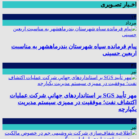
اخـبار تصـویری
۱۳
مرداد
پیام فرمانده سپاه شهرستان بندرماهشهر به مناسبت
اربعین حسینی
۳۱
تیر
مهر تأیید SGS بر استانداردهای جهانیِ شرکت عملیات
اکتشاف نفت؛ موفقیت در ممیزی سیستم مدیریت
یکپارچه
۳۰
تیر