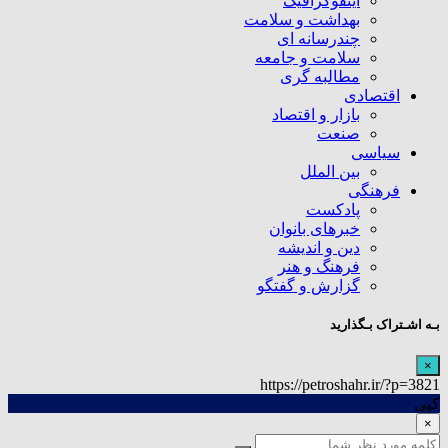
اینفوگرافیک
بهداشت و سلامت
چندرسانه ای
سلامت و جامعه
مطالبه گری
اقتصادی
بازار و اقتصاد
صنعت
سیاسی
بین الملل
فرهنگی
پادکست
خبرهای بانوان
دین و اندیشه
فرهنگ و هنر
گزارش و گفتگو
بـه اشـتراک بـگذارید
×
https://petroshahr.ir/?p=3821
کپی
×