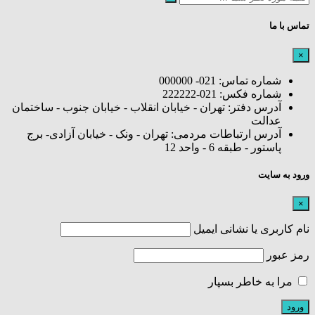
تماس با ما
×
شماره تماس: 021- 000000
شماره فکس: 021-222222
آدرس دفتر: تهران - خیابان انقلاب - خیابان جنوب - ساختمان
عدالت
آدرس ارتباطات مردمی: تهران - ونک - خیابان آزادی- برج
پاستور - طبقه 6 - واحد 12
ورود به سایت
×
نام کاربری یا نشانی ایمیل
رمز عبور
مرا به خاطر بسپار