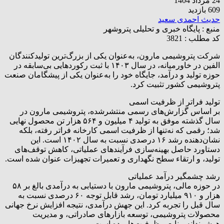
24 مرداد 1404
609 بازدید
حدیث احمدی سعید
منبع :
پایگاه خبری و تحلیلی پتروشهر
کد مطلب : 3821
شرکت پتروشیمی مارون، به‌عنوان یکی از بزرگ‌ترین تولیدکنندگان
الفین در خاورمیانه، در سال ۱۴۰۳ با ثبت رکوردهایی بی‌سابقه در
حوزه تولید و درآمد، جایگاه خود را به‌عنوان یکی از پیشگامان صنعت
پتروشیمی کشور تثبیت کرد.
تولید فراتر از ظرفیت اسمی
بر اساس گزارش‌های رسمی منتشرشده، پتروشیمی مارون در
سال گذشته موفق به تولید ۴ میلیون و ۵۶۴ هزار تن محصول نهایی
شد؛ رقمی که نه‌تنها از ظرفیت اسمی کارخانه فراتر رفته، بلکه
نشان‌دهنده رشد ۱۶ درصدی نسبت به سال ۱۴۰۲ است. این
دستاورد حاصل بهینه‌سازی فرآیندهای عملیاتی، کاهش توقف‌های
تولید، و ارتقاء سطح نگهداری و تعمیرات تجهیزات عنوان شده است.
رشد چشمگیر درآمد عملیاتی
در حوزه مالی، پتروشیمی مارون با دستیابی به درآمدی بالغ بر ۵۸
هزار و ۹۱۰ میلیارد تومان، رشد قابل توجه ۶۰ درصدی نسبت به
سال قبل را تجربه کرد. این جهش درآمدی، نتیجه افزایش نرخ جهانی
محصولات پتروشیمی، توسعه بازارهای صادراتی، و مدیریت
هوشمندانه منابع و ظرفیت‌ها بوده است.