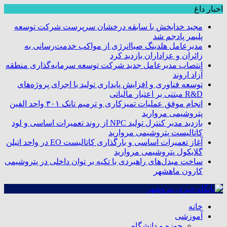
اخبار داغ
مجید خدابخش با سابقه درخشان سرپرست شرکت توسعه
پلیمر پادجم شد
مدیرعامل هلدینگ صباانرژی از مواکب خدمت‌رسانی به
زائران و عزاداران بازدید کرد
انتصاب مدیرعامل جدید شرکت توسعه سرمایه‌گذاری منطقه
آزاد اروند
توسعه فناوری و افزایش پایداری تولید با اجرای پروژه‌های
R&D مبتنی بر اعتبار مالیاتی
انجام موفق عملیات تمیزکاری و ترمیم تانک ۳۰۱ واحد الفین
پتروشیمی مروارید
بازدید مدیر کنترل تولید NPC از روند تعمیرات اساسی و لود
کاتالیست پتروشیمی مروارید
آغاز تعمیرات اساسی و بارگذاری کاتالیست EO در واحد اتیلن
گلایکول پتروشیمی مروارید
ساخت مبدل‌های راهبردی با تکیه بر توان داخلی در پتروشیمی
کارون ماهشهر
خانه
آموزشی
حوزه و دانشگاه