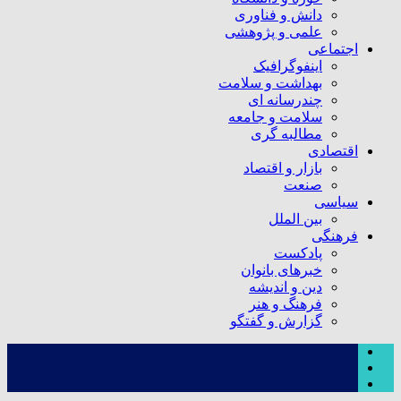
دانش و فناوری
علمی و پژوهشی
اجتماعی
اینفوگرافیک
بهداشت و سلامت
چندرسانه ای
سلامت و جامعه
مطالبه گری
اقتصادی
بازار و اقتصاد
صنعت
سیاسی
بین الملل
فرهنگی
پادکست
خبرهای بانوان
دین و اندیشه
فرهنگ و هنر
گزارش و گفتگو