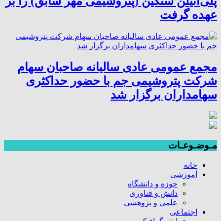
پلی‌اتیلن سنگین (پتروشیمی مهر سابق) را بر
عهده گرفت
مجمع عمومی عادی سالیانه صاحبان سهام
شرکت پتروشیمی جم با حضور حداکثری
سهامداران برگزار شد
مـوضـوعـات
خانه
آموزشی
حوزه و دانشگاه
دانش و فناوری
علمی و پژوهشی
اجتماعی