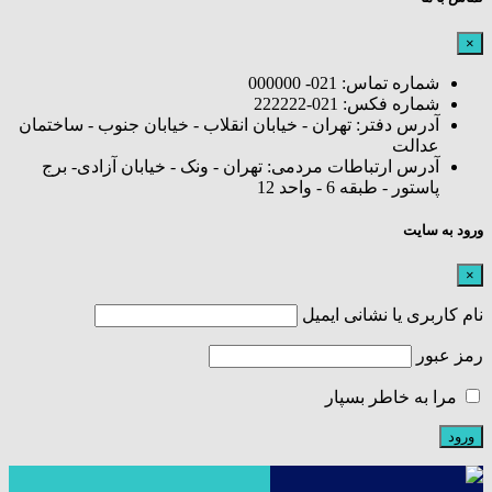
×
شماره تماس: 021- 000000
شماره فکس: 021-222222
آدرس دفتر: تهران - خیابان انقلاب - خیابان جنوب - ساختمان
عدالت
آدرس ارتباطات مردمی: تهران - ونک - خیابان آزادی- برج
پاستور - طبقه 6 - واحد 12
ورود به سایت
×
نام کاربری یا نشانی ایمیل
رمز عبور
مرا به خاطر بسپار