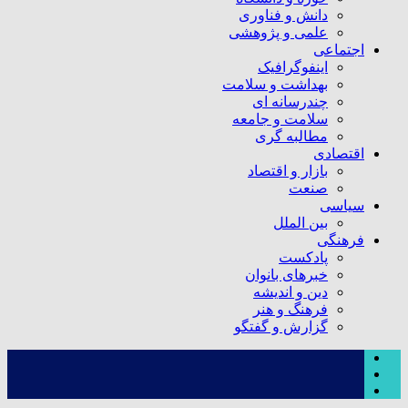
دانش و فناوری
علمی و پژوهشی
اجتماعی
اینفوگرافیک
بهداشت و سلامت
چندرسانه ای
سلامت و جامعه
مطالبه گری
اقتصادی
بازار و اقتصاد
صنعت
سیاسی
بین الملل
فرهنگی
پادکست
خبرهای بانوان
دین و اندیشه
فرهنگ و هنر
گزارش و گفتگو