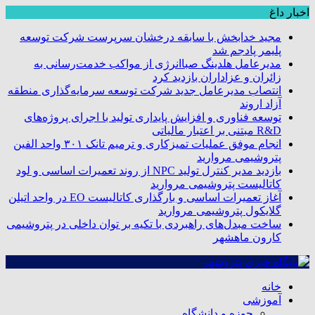
اخبار داغ
مجید خدابخش با سابقه درخشان سرپرست شرکت توسعه
پلیمر پادجم شد
مدیرعامل هلدینگ صباانرژی از مواکب خدمت‌رسانی به
زائران و عزاداران بازدید کرد
انتصاب مدیرعامل جدید شرکت توسعه سرمایه‌گذاری منطقه
آزاد اروند
توسعه فناوری و افزایش پایداری تولید با اجرای پروژه‌های
R&D مبتنی بر اعتبار مالیاتی
انجام موفق عملیات تمیزکاری و ترمیم تانک ۳۰۱ واحد الفین
پتروشیمی مروارید
بازدید مدیر کنترل تولید NPC از روند تعمیرات اساسی و لود
کاتالیست پتروشیمی مروارید
آغاز تعمیرات اساسی و بارگذاری کاتالیست EO در واحد اتیلن
گلایکول پتروشیمی مروارید
ساخت مبدل‌های راهبردی با تکیه بر توان داخلی در پتروشیمی
کارون ماهشهر
خانه
آموزشی
حوزه و دانشگاه