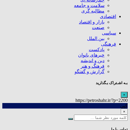
سلامت و جامعه
مطالبه گری
اقتصادی
بازار و اقتصاد
صنعت
سیاسی
بین الملل
فرهنگی
پادکست
خبرهای بانوان
دین و اندیشه
فرهنگ و هنر
گزارش و گفتگو
بـه اشـتراک بـگذارید
×
https://petroshahr.ir/?p=2200
کپی
×
تماس با ما