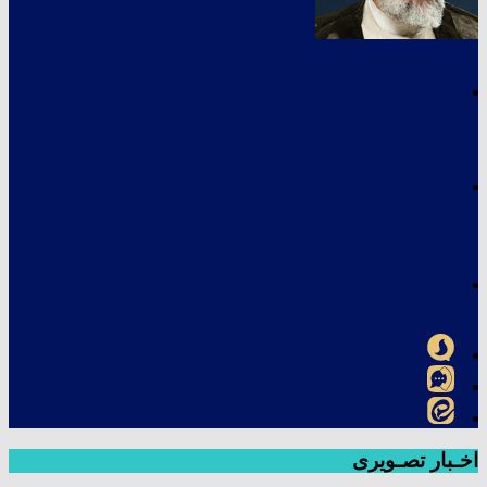
اخـبار تصـویری