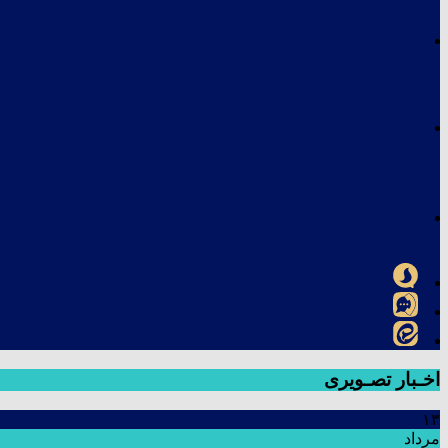
اخـبار تصـویری
۱۳
مرداد