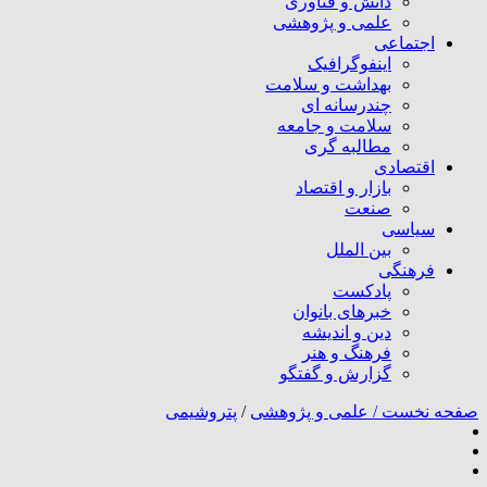
دانش و فناوری
علمی و پژوهشی
اجتماعی
اینفوگرافیک
بهداشت و سلامت
چندرسانه ای
سلامت و جامعه
مطالبه گری
اقتصادی
بازار و اقتصاد
صنعت
سیاسی
بین الملل
فرهنگی
پادکست
خبرهای بانوان
دین و اندیشه
فرهنگ و هنر
گزارش و گفتگو
صفحه نخست /
علمی و پژوهشی
/
پتروشیمی