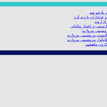
 پادجم شد
عزاداران بازدید کرد
د اروند
کارون ماهشهر