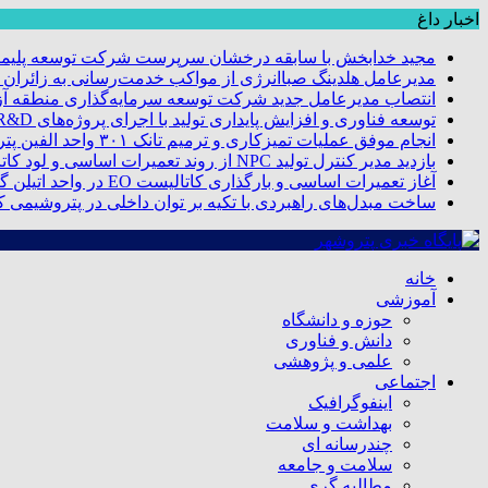
اخبار داغ
مجید خدابخش با سابقه درخشان سرپرست شرکت توسعه پلیمر
مدیرعامل هلدینگ صباانرژی از مواکب خدمت‌رسانی به زائران و 
انتصاب مدیرعامل جدید شرکت توسعه سرمایه‌گذاری منطقه آزا
توسعه فناوری و افزایش پایداری تولید با اجرای پروژه‌های R&D مبتنی بر اعتبار مالیاتی
انجام موفق عملیات تمیزکاری و ترمیم تانک ۳۰۱ واحد الفین پتروشیمی مروارید
بازدید مدیر کنترل تولید NPC از روند تعمیرات اساسی و لود کاتالیست پتروشیمی مروارید
آغاز تعمیرات اساسی و بارگذاری کاتالیست EO در واحد اتیلن گلایکول پتروشیمی مروارید
ساخت مبدل‌های راهبردی با تکیه بر توان داخلی در پتروشیمی 
خانه
آموزشی
حوزه و دانشگاه
دانش و فناوری
علمی و پژوهشی
اجتماعی
اینفوگرافیک
بهداشت و سلامت
چندرسانه ای
سلامت و جامعه
مطالبه گری