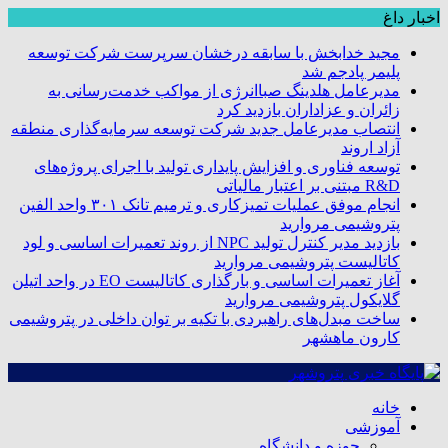
اخبار داغ
مجید خدابخش با سابقه درخشان سرپرست شرکت توسعه
پلیمر پادجم شد
مدیرعامل هلدینگ صباانرژی از مواکب خدمت‌رسانی به
زائران و عزاداران بازدید کرد
انتصاب مدیرعامل جدید شرکت توسعه سرمایه‌گذاری منطقه
آزاد اروند
توسعه فناوری و افزایش پایداری تولید با اجرای پروژه‌های
R&D مبتنی بر اعتبار مالیاتی
انجام موفق عملیات تمیزکاری و ترمیم تانک ۳۰۱ واحد الفین
پتروشیمی مروارید
بازدید مدیر کنترل تولید NPC از روند تعمیرات اساسی و لود
کاتالیست پتروشیمی مروارید
آغاز تعمیرات اساسی و بارگذاری کاتالیست EO در واحد اتیلن
گلایکول پتروشیمی مروارید
ساخت مبدل‌های راهبردی با تکیه بر توان داخلی در پتروشیمی
کارون ماهشهر
خانه
آموزشی
حوزه و دانشگاه