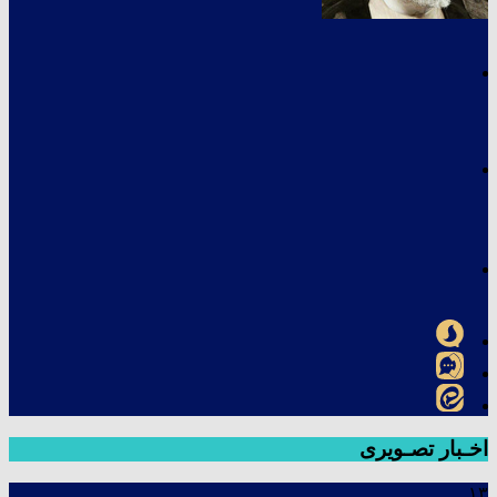
اخـبار تصـویری
۱۳