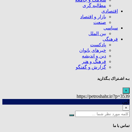
مطالبه گری
اقتصادی
بازار و اقتصاد
صنعت
سیاسی
بین الملل
فرهنگی
پادکست
خبرهای بانوان
دین و اندیشه
فرهنگ و هنر
گزارش و گفتگو
بـه اشـتراک بـگذارید
×
https://petroshahr.ir/?p=3539
کپی
×
تماس با ما