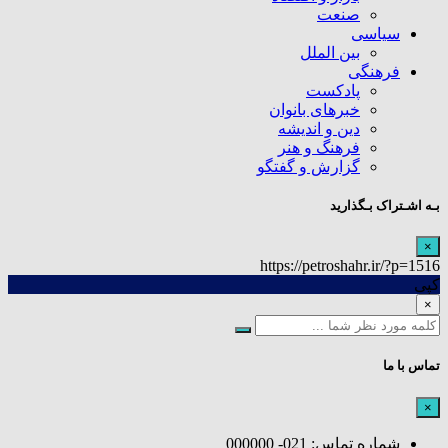
صنعت
سیاسی
بین الملل
فرهنگی
پادکست
خبرهای بانوان
دین و اندیشه
فرهنگ و هنر
گزارش و گفتگو
بـه اشـتراک بـگذارید
×
https://petroshahr.ir/?p=1516
کپی
×
تماس با ما
×
شماره تماس: 021- 000000