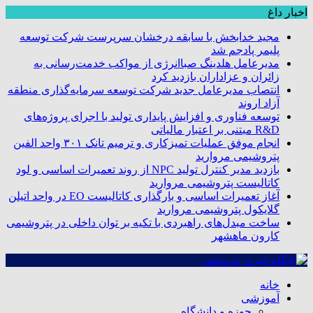
اخبار داغ
مجید خدابخش با سابقه درخشان سرپرست شرکت توسعه
پلیمر پادجم شد
مدیرعامل هلدینگ صباانرژی از مواکب خدمت‌رسانی به
زائران و عزاداران بازدید کرد
انتصاب مدیرعامل جدید شرکت توسعه سرمایه‌گذاری منطقه
آزاد اروند
توسعه فناوری و افزایش پایداری تولید با اجرای پروژه‌های
R&D مبتنی بر اعتبار مالیاتی
انجام موفق عملیات تمیزکاری و ترمیم تانک ۳۰۱ واحد الفین
پتروشیمی مروارید
بازدید مدیر کنترل تولید NPC از روند تعمیرات اساسی و لود
کاتالیست پتروشیمی مروارید
آغاز تعمیرات اساسی و بارگذاری کاتالیست EO در واحد اتیلن
گلایکول پتروشیمی مروارید
ساخت مبدل‌های راهبردی با تکیه بر توان داخلی در پتروشیمی
کارون ماهشهر
خانه
آموزشی
حوزه و دانشگاه