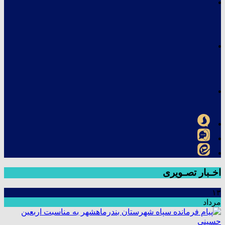
اخـبار تصـویری
۱۳
مرداد