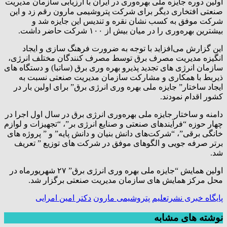
اولین دوره جایزه ملی بهره‌وری در ایران با ارزیابی سازمان مدیریت
صنعتی افتخاری دیگر برای شرکت پتروشیمی مارون رقم زد و این
شرکت موفق به کسب نشان نقره و تندیس این جایزه شد و
بیشترین بهره‌وری را در میان بیش از ۱۰۰ شرکت حاضر داشت.
این گزارش می‌افزاید با توجه به ضرورت فرهنگ سازی و ایجاد
انگیزه مدیریت مصرف برق توسط مصرف کنندگان مختلف انرژی،
سازمان انرژی های تجدید پذیرو بهره وری برق (ساتبا) و دستگاه های
ذیربط با همکاری و مشارکت سازمان مدیریت صنعتی نسبت به
ایجاد ساختار” جایزه ملی بهره وری انرژی برق” برای اولین بار در
کشور اقدام نمودند.
دامنه و ساختار جایزه ملی بهره‌وری انرژی برق در سال اول اجرا در
چهار حوزه “فرآیندهای صنعتی و صنایع انرژی بر”، “تجهیزات و لوازم
خانگی برقی”، “شرکت‌های دانش بنیان و دانش پایه” و ” پروژه های
برتر صرفه جویی و الگوهای موفق در شرکت های توزیع ” تعریف
شد.
اولین همایش “جایزه ملی بهره وری انرژی برق” ۲۷ شهریورماه در
محل مرکز همایش های سازمان مدیریت صنعتی برگزار شد.
پایگاه خبری نشرتعلیم
پتروشیمی مارون
دکتر امین امرایی
نوشته های مشابه