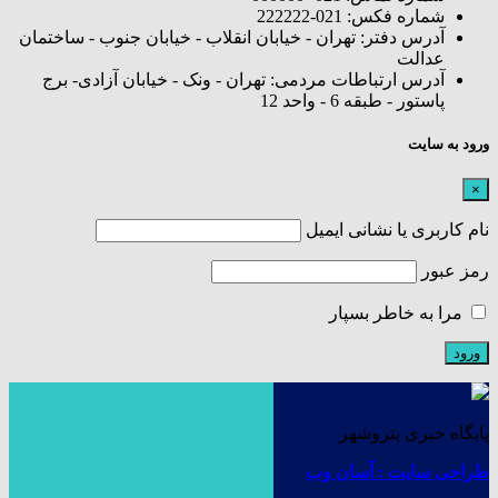
شماره فکس: 021-222222
آدرس دفتر: تهران - خیابان انقلاب - خیابان جنوب - ساختمان
عدالت
آدرس ارتباطات مردمی: تهران - ونک - خیابان آزادی- برج
پاستور - طبقه 6 - واحد 12
ورود به سایت
×
نام کاربری یا نشانی ایمیل
رمز عبور
مرا به خاطر بسپار
پایگاه خبری پتروشهر
طراحی سایت : آسان وب