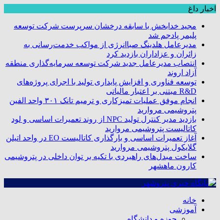
اخبار داغ
مجید خدابخش با سابقه درخشان سرپرست شرکت توسعه
پلیمر پادجم شد
مدیرعامل هلدینگ صباانرژی از مواکب خدمت‌رسانی به
زائران و عزاداران بازدید کرد
انتصاب مدیرعامل جدید شرکت توسعه سرمایه‌گذاری منطقه
آزاد اروند
توسعه فناوری و افزایش پایداری تولید با اجرای پروژه‌های
R&D مبتنی بر اعتبار مالیاتی
انجام موفق عملیات تمیزکاری و ترمیم تانک ۳۰۱ واحد الفین
پتروشیمی مروارید
بازدید مدیر کنترل تولید NPC از روند تعمیرات اساسی و لود
کاتالیست پتروشیمی مروارید
آغاز تعمیرات اساسی و بارگذاری کاتالیست EO در واحد اتیلن
گلایکول پتروشیمی مروارید
ساخت مبدل‌های راهبردی با تکیه بر توان داخلی در پتروشیمی
کارون ماهشهر
خانه
آموزشی
حوزه و دانشگاه