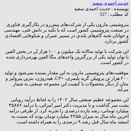
حدیث احمدی سعید
نویسنده :
حدیث احمدی سعید
کد مطلب : 527
پتروشیمی مارون یکی از شرکت‌های پیش‌رو در بکارگیری فناوری
در صنعت پتروشیمی کشور است که با تکیه بر دانش فنی، مهندسی
و جوانان نخبه گام‌های بلندی در مسیر عمران و شکوفایی اقتصادی
کشور بردارد.
این شرکت با تولید سالانه یک میلیون و ۱۰۰ هزاز تُن در بخش الفین
با توان تولید یکی از بزرگترین واحد‌های مگا الفین بهره‌برداری شده
در کشور است.
موفقیت‌های پتروشیمی مارون به این مقدار بسنده نمی‌شود و تولید
۲۰۰ هزار تن پروپیلن گرید پلیمری، +C۳، هیدروژن، بنزین پیرولیز و
متان از دیگر محصولات با کیفیت این مجموعه صنعتی به شمار
می‌آید‌.
این مجموعه عظیم صنعتی سال ۱۴۰۲ را به لحاظ درآمد رویایی
پشت سر گذاشت و با مدیریت دکتر امیر امرائی، با درآمد ۳۵۸۷۶
میلیارد تومانی، رشد یازده درصدی را تجربه کرد. از طرفی درآمد
آخرین ماه سال به میزان ۴۲۵۵ میلیارد تومان بوده که نسبت به
اسفند ماه سال قبل رشد ۹ درصدی را به همراه داشته است.