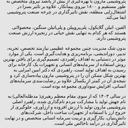
پتروشیمی مارون با بهره‌گیری از بیش از پانصد نیروی متخصص به
طور مستقیم و ۱۸۰۰ نیروی پیمانکار، علاوه بر تاثیر بسزا در
اشتغال‌زایی منطقه، نقش تاثیرگذاری در چرخه صنعت پتروشیمی
ایفا می‌کند.
الفین، اتیلن گلایکول، پلی‌پروپیلن و پلی‌اتیلن سنگین، محصولاتی
هستند که هر کدام به تنهایی نقش حیاتی در زنجیره ارزش صنعت
پتروشیمی دارند.
بدون شک مدیریت چنین مجموعه عظیمی نیازمند تخصص، تجربه،
تدبیر، دوراندیشی، برنامه‌ریزی و هدایت‌گیری است. یکی از موارد
موثر در دستیابی به اهداف راهبردی، تصمیم‌گیری برای یافتن بهترین
روش استفاده از سرمایه‌های انسانی و تجهیزات یک کارخانه برای
رسیدن به اهداف تولید است. راهبردی که دکتر امین امرایی به
بهترین شکل ممکن آن را در پتروشیمی مارون پیاده‌سازی کرد و
نتیجه‌ی آن در کمتر از یکسال علاوه بر رضایت‌مندی سرمایه‌های
انسانی، افزایش سودآوری مجموعه بوده است.
در سالی ۱۴۰۳ که از سوی مقام معظم رهبری( مدظله‌العالی) به
نام جهش تولید با مشارکت مردم نام‌گذاری شده، راهبرد اصلی
پتروشیمی مارون تولید با ارزش افزوده و ارزآوری، جلوگیری از
خروج ارز با استفاده از تجهیزات ساخت داخل، شرکت‌های
دانش‌بنیان، بکارگیری و تربیت سرمایه انسانی متخصص و در نهایت
تاثیرگذاری در درآمد ناخالص ملی است.