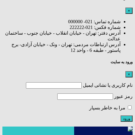
×
شماره تماس: 021- 000000
شماره فکس: 021-222222
آدرس دفتر: تهران - خیابان انقلاب - خیابان جنوب - ساختمان
عدالت
آدرس ارتباطات مردمی: تهران - ونک - خیابان آزادی- برج
پاستور - طبقه 6 - واحد 12
ورود به سایت
×
نام کاربری یا نشانی ایمیل
رمز عبور
مرا به خاطر بسپار