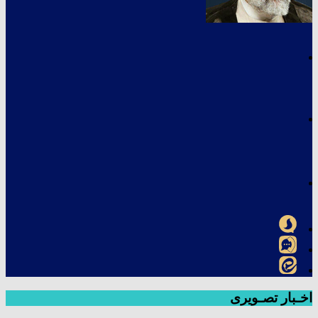
اخـبار تصـویری