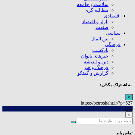
سلامت و جامعه
مطالبه گری
اقتصادی
بازار و اقتصاد
صنعت
سیاسی
بین الملل
فرهنگی
پادکست
خبرهای بانوان
دین و اندیشه
فرهنگ و هنر
گزارش و گفتگو
بـه اشـتراک بـگذارید
×
https://petroshahr.ir/?p=527
کپی
×
تماس با ما