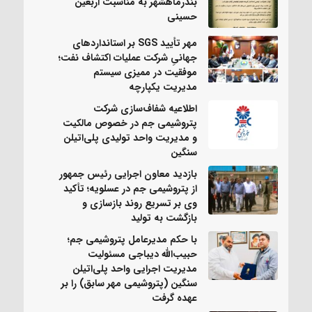
بندرماهشهر به مناسبت اربعین
حسینی
مهر تأیید SGS بر استانداردهای
جهانیِ شرکت عملیات اکتشاف نفت؛
موفقیت در ممیزی سیستم
مدیریت یکپارچه
اطلاعیه شفاف‌سازی شرکت
پتروشیمی جم در خصوص مالکیت
و مدیریت واحد تولیدی پلی‌اتیلن
سنگین
بازدید معاون اجرایی رئیس جمهور
از پتروشیمی جم در عسلویه؛ تأکید
وی بر تسریع روند بازسازی و
بازگشت به تولید
با حکم مدیرعامل پتروشیمی جم؛
حبیب‌الله دیباجی مسئولیت
مدیریت اجرایی واحد پلی‌اتیلن
سنگین (پتروشیمی مهر سابق) را بر
عهده گرفت