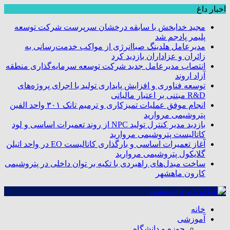
اخبار داغ
مجید خدابخش با سابقه درخشان سرپرست شرکت توسعه
پلیمر پادجم شد
مدیرعامل هلدینگ صباانرژی از مواکب خدمت‌رسانی به
زائران و عزاداران بازدید کرد
انتصاب مدیرعامل جدید شرکت توسعه سرمایه‌گذاری منطقه
آزاد اروند
توسعه فناوری و افزایش پایداری تولید با اجرای پروژه‌های
R&D مبتنی بر اعتبار مالیاتی
انجام موفق عملیات تمیزکاری و ترمیم تانک ۳۰۱ واحد الفین
پتروشیمی مروارید
بازدید مدیر کنترل تولید NPC از روند تعمیرات اساسی و لود
کاتالیست پتروشیمی مروارید
آغاز تعمیرات اساسی و بارگذاری کاتالیست EO در واحد اتیلن
گلایکول پتروشیمی مروارید
ساخت مبدل‌های راهبردی با تکیه بر توان داخلی در پتروشیمی
کارون ماهشهر
خانه
آموزشی
حوزه و دانشگاه