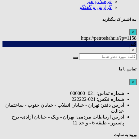
فرهنگ و هنر
گزارش و گفتگو
بـه اشـتراک بـگذارید
×
https://petroshahr.ir/?p=1158
کپی
×
تماس با ما
×
شماره تماس: 021- 000000
شماره فکس: 021-222222
آدرس دفتر: تهران - خیابان انقلاب - خیابان جنوب - ساختمان
عدالت
آدرس ارتباطات مردمی: تهران - ونک - خیابان آزادی- برج
پاستور - طبقه 6 - واحد 12
ورود به سایت