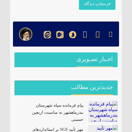
اخـبار تصـویری
جدیدترین مطالب
پیام فرمانده سپاه شهرستان
بندرماهشهر به مناسبت اربعین
حسینی
مهر تأیید SGS بر استانداردهای