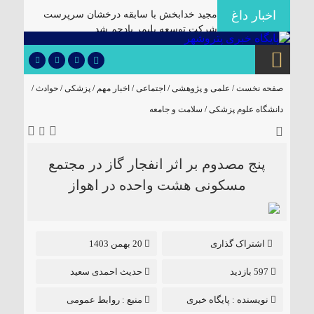
اخبار داغ
مجید خدابخش با سابقه درخشان سرپرست
شرکت توسعه پلیمر پادجم شد
مدیرعامل هلدینگ صباانرژی از مواکب
خدمت‌رسانی به زائران و عزاداران بازدید کرد
انتصاب مدیرعامل جدید شرکت توسعه
صفحه نخست /
علمی و پژوهشی
/
اجتماعی
/
اخبار مهم
/
پزشکی
/
حوادث
/
سرمایه‌گذاری منطقه آزاد اروند
دانشگاه علوم پزشکی
/
سلامت و جامعه
توسعه فناوری و افزایش پایداری تولید با اجرای
پروژه‌های R&D مبتنی بر اعتبار مالیاتی
انجام موفق عملیات تمیزکاری و ترمیم تانک ۳۰۱
پنج مصدوم بر اثر انفجار گاز در مجتمع
واحد الفین پتروشیمی مروارید
مسکونی هشت واحده در اهواز
بازدید مدیر کنترل تولید NPC از روند تعمیرات
اساسی و لود کاتالیست پتروشیمی مروارید
آغاز تعمیرات اساسی و بارگذاری کاتالیست EO
اشتراک گذاری
20 بهمن 1403
در واحد اتیلن گلایکول پتروشیمی مروارید
ساخت مبدل‌های راهبردی با تکیه بر توان داخلی
597 بازدید
حدیث احمدی سعید
در پتروشیمی کارون ماهشهر
نویسنده :
پایگاه خبری
منبع :
روابط عمومی