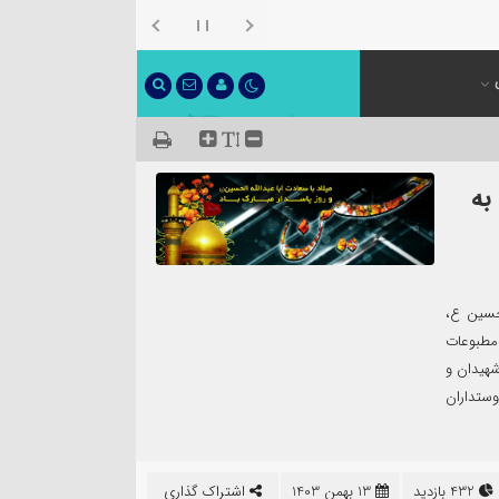
به
حسین ع،
 مطبوعات
شهیدان و
وستداران
432 بازدید
13 بهمن 1403
اشتراک گذاری