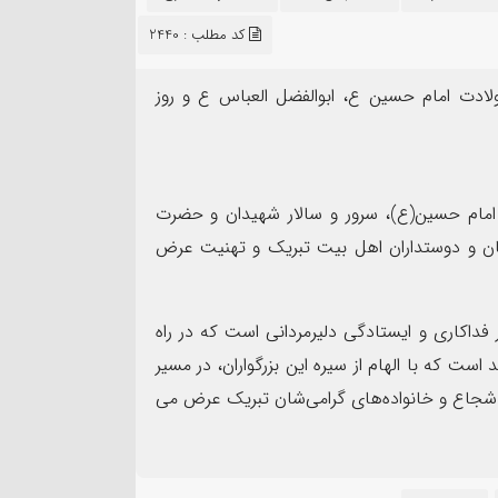
۱۳
کد مطلب : 2440
مرداد
ادت امام حسین ع، ابوالفضل العباس ع و روز
مهر تأیید SGS ب
مام حسین(ع)، سرور و سالار شهیدان و حضرت
نده سپاه شهرستان بندرماهشهر
شرکت عملیات اکتشاف ن
عیان و دوستداران اهل بیت تبریک و تهنیت عرض
ت اربعین حسینی
ممیزی سیستم مدیریت ی
 فداکاری و ایستادگی دلیرمردانی است که در راه
ست که با الهام از سیره این بزرگواران، در مسیر
ان شجاع و خانواده‌های گرامی‌شان تبریک عرض می