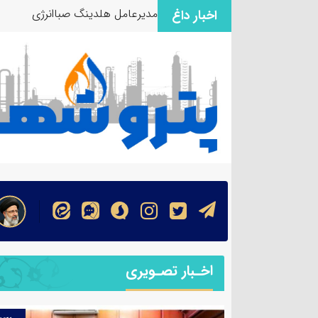
مدیرعامل هلدینگ صباانرژی از موا
اخبار داغ
اخـبار تصـویری