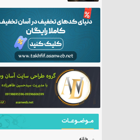
مـوضـوعـات
خانه