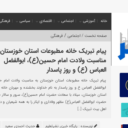
کب خد
خانه
آموزشی
اجتماعی
اقتصادی
سیاسی
فرهنگی
/
صفحه نخست /
اجتماعی
فرهنگی
پیام تبریک خانه مطبوعات استان خوزستان 
مناسبت ولادت امام حسین(ع)، ابوالفضل
العباس (ع) و روز پاسدار
پیام تبریک خانه مطبوعات استان خوزستان به مناسبت ولادت امام 
ابوالفضل العباس ع و روز پاسدار به نام خداوند بخشنده و مهربان خانه
استان خوزستان، میلاد با سعادت حضرت امام حسین(ع)، سرور و سالار 
حضرت ابوالفضل العباس(ع) مظهر وفاداری و ایثار را به همه شیعیان و د
اهل بیت تبریک […]
نویسنده :
پایگاه خبری نشرتعلیم
حدیث احمدی سعید