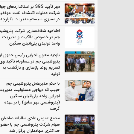
مهر تأیید SGS بر استانداردهای جه
شرکت عملیات اکتشاف نفت؛ موفقی
در ممیزی سیستم مدیریت یکپارچه
اطلاعیه شفاف‌سازی شرکت پتروشی
جم در خصوص مالکیت و مدیریت
واحد تولیدی پلی‌اتیلن سنگین
بازدید معاون اجرایی رئیس جمهور از
پتروشیمی جم در عسلویه؛ تأکید وی 
تسریع روند بازسازی و بازگشت به
تولید
با حکم مدیرعامل پتروشیمی جم؛
حبیب‌الله دیباجی مسئولیت مدیریت
اجرایی واحد پلی‌اتیلن سنگین
(پتروشیمی مهر سابق) را بر عهده
گرفت
مجمع عمومی عادی سالیانه صاحبان
سهام شرکت پتروشیمی جم با حضور
حداکثری سهامداران برگزار شد