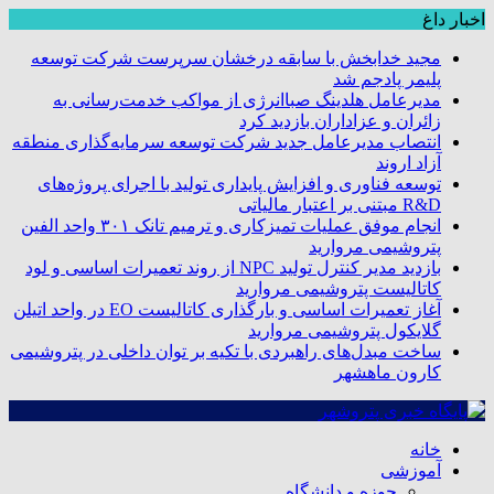
اخبار داغ
مجید خدابخش با سابقه درخشان سرپرست شرکت توسعه
پلیمر پادجم شد
مدیرعامل هلدینگ صباانرژی از مواکب خدمت‌رسانی به
زائران و عزاداران بازدید کرد
انتصاب مدیرعامل جدید شرکت توسعه سرمایه‌گذاری منطقه
آزاد اروند
توسعه فناوری و افزایش پایداری تولید با اجرای پروژه‌های
R&D مبتنی بر اعتبار مالیاتی
انجام موفق عملیات تمیزکاری و ترمیم تانک ۳۰۱ واحد الفین
پتروشیمی مروارید
بازدید مدیر کنترل تولید NPC از روند تعمیرات اساسی و لود
کاتالیست پتروشیمی مروارید
آغاز تعمیرات اساسی و بارگذاری کاتالیست EO در واحد اتیلن
گلایکول پتروشیمی مروارید
ساخت مبدل‌های راهبردی با تکیه بر توان داخلی در پتروشیمی
کارون ماهشهر
خانه
آموزشی
حوزه و دانشگاه