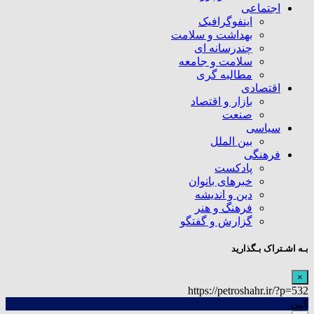
اجتماعی
اینفوگرافیک
بهداشت و سلامت
چندرسانه ای
سلامت و جامعه
مطالبه گری
اقتصادی
بازار و اقتصاد
صنعت
سیاسی
بین الملل
فرهنگی
پادکست
خبرهای بانوان
دین و اندیشه
فرهنگ و هنر
گزارش و گفتگو
بـه اشـتراک بـگذارید
×
https://petroshahr.ir/?p=532
کپی