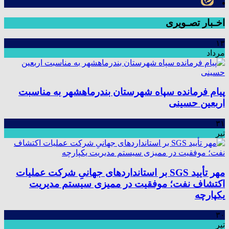
اخـبار تصـویری
۱۳
مرداد
پیام فرمانده سپاه شهرستان بندرماهشهر به مناسبت
اربعین حسینی
۳۱
تیر
مهر تأیید SGS بر استانداردهای جهانیِ شرکت عملیات
اکتشاف نفت؛ موفقیت در ممیزی سیستم مدیریت
یکپارچه
۳۰
تیر