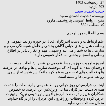
27 اردیبهشت 1403
793 بازدید
حدیث احمدی سعید
نویسنده :
حدیث احمدی سعید
منبع :
روابط عمومی پتروشیمی مارون
کد مطلب : 532
بسم الله الرحمن الرحیم
علم ارتباطات و دست اندرکاران فعال در حوزه روابط عمومی و
رسانه ، شریان های حیاتی آگاهی بخشی و عامل همبستگی مردم و
سازمان ها به شمار می آیند و سهمی مهم و انکار ناپذیر در اطلاع
رسانی و انسجام بخشی به افکار عمومی دارند
امروزه اهمیت حوزه روابط عمومی در عصر ارتباطات و رسانه
دوچندان شده به گونه ای که موفقیت سازمان ها و نهادها در عرصه
ها و فعالیت های تخصصی به عملکرد و انعکاس شایسته از سوی
روابط عمومی ها وابسته است
اینجانب فرارسیدن روز جهانی روابط عمومی و ارتباطات را خدمت
همه ی دست اندرکاران ساعی و پرتلاش این عرصه، به خصوص
همکاران عزیزم در صنعت ارزش آفرین پتروشیمی تبریک و تهنیت
عرض کرده و توفیقات روزافزون این عزیزان را از درگاه خداوند
متعال مسئلت می نمایم.