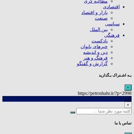
مطالبه گری
اقتصادی
بازار و اقتصاد
صنعت
سیاسی
بین الملل
فرهنگی
پادکست
خبرهای بانوان
دین و اندیشه
فرهنگ و هنر
گزارش و گفتگو
بـه اشـتراک بـگذارید
×
https://petroshahr.ir/?p=2998
کپی
×
تماس با ما