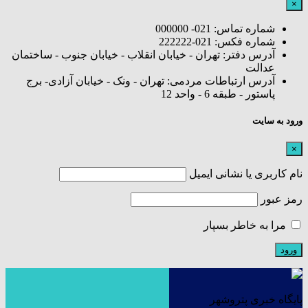
×
شماره تماس: 021- 000000
شماره فکس: 021-222222
آدرس دفتر: تهران - خیابان انقلاب - خیابان جنوب - ساختمان
عدالت
آدرس ارتباطات مردمی: تهران - ونک - خیابان آزادی- برج
پاستور - طبقه 6 - واحد 12
ورود به سایت
×
نام کاربری یا نشانی ایمیل
رمز عبور
مرا به خاطر بسپار
پایگاه خبری پتروشهر