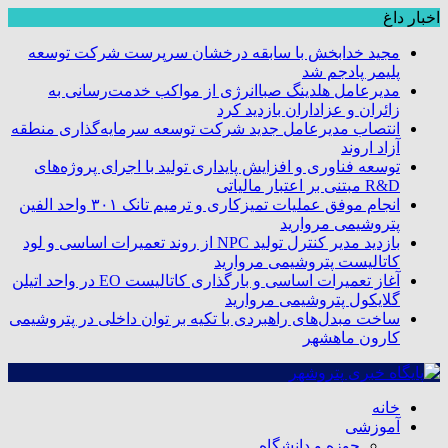
اخبار داغ
مجید خدابخش با سابقه درخشان سرپرست شرکت توسعه
پلیمر پادجم شد
مدیرعامل هلدینگ صباانرژی از مواکب خدمت‌رسانی به
زائران و عزاداران بازدید کرد
انتصاب مدیرعامل جدید شرکت توسعه سرمایه‌گذاری منطقه
آزاد اروند
توسعه فناوری و افزایش پایداری تولید با اجرای پروژه‌های
R&D مبتنی بر اعتبار مالیاتی
انجام موفق عملیات تمیزکاری و ترمیم تانک ۳۰۱ واحد الفین
پتروشیمی مروارید
بازدید مدیر کنترل تولید NPC از روند تعمیرات اساسی و لود
کاتالیست پتروشیمی مروارید
آغاز تعمیرات اساسی و بارگذاری کاتالیست EO در واحد اتیلن
گلایکول پتروشیمی مروارید
ساخت مبدل‌های راهبردی با تکیه بر توان داخلی در پتروشیمی
کارون ماهشهر
خانه
آموزشی
حوزه و دانشگاه