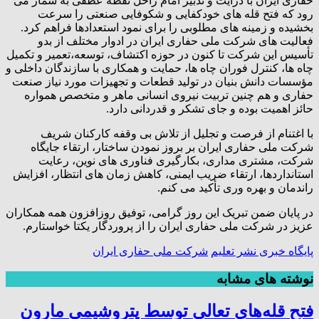
حفاری ایران با درایت و تدبیر امام راحل نقطه عطفی به شمار می
رود که فتح قله های خودکفایی و شکوفایی صنعتی را سرعت
بخشیده و زمینه های مطلوبی را برای نمود استعدادها فراهم کرد.
فعالیت های شرکت ملی حفاری ایران در ادوار مختلف از بدو
تأسیس این شرکت تا کنون در حوزه اکتشاف، توسعه،تعمیر و تکمیل
چاه ها، کنترل فوران چاه ها، حمایت و همکاری با سازندگان داخلی و
مؤسسات دانش بنیان در تولید قطعات و تجهیزات مورد نیاز صنعت
حفاری و هم چنین تربیت نیروی انسانی ماهر و متخصص همواره
حائز اهمیت بوده و جای تشکر و قدردانی دارد.
با اغتنام از فرصت و تجلیل از تلاش بی وقفه کارکنان شریف
شرکت ملی حفاری ایران بر بروز نمودن ساختار، ارتقاء جایگاه
شرکت، مشتری مداری، بکارگیری فناوری های نوین، رعایت
استانداردها، ارتقاء ضریب ایمنی، کاهش زمان های انتظار، افزایش
راندمان و بهره وری تأکید می کنم.
در پایان ضمن تبریک این روز گرامی، توفیق روزافزون همه همکاران
عزیز در شرکت ملی حفاری ایران را از پروردگار یکتا خواستارم.
پایگاه خبری نشر تعلیم
شرکت ملی حفاری ایران
نوشته های مشابه
فتح‌ قله‌های تعالی توسط پتروشیمی مارون