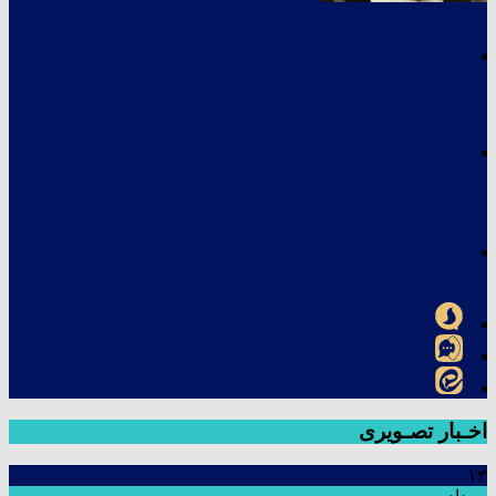
اخـبار تصـویری
۱۳