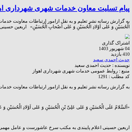
پیام تسلیت معاون خدمات شهری شهرداری اهو
به گزارش رسانه نشر تعلیم و به نقل ازامور ارتباطات معاونت خدمات شهر
الْحُسَیْنِ وَ عَلى اَوْلادِ الْحُسَیْنِ وَ عَلى اَصْحابِ الْحُسَیْنِ» ا
اشتراک گذاری
04 شهریور 1403
410 بازدید
حدیث احمدی سعید
نویسنده :
حدیث احمدی سعید
منبع :
روابط عمومی خدمات شهری شهرداری اهواز
کد مطلب : 1291
به گزارش رسانه نشر تعلیم و به نقل ازامور ارتباطات معاونت خدم
«اَلسَّلامُ عَلَى الْحُسَیْنِ وَ عَلى عَلِىِّ بْنِ الْحُسَیْنِ وَ عَلى اَوْلادِ الْحُسَیْنِ و
اربعین حسینی اعلام پایبندی به مکتب سرخ عاشورست و عامل مهمی 