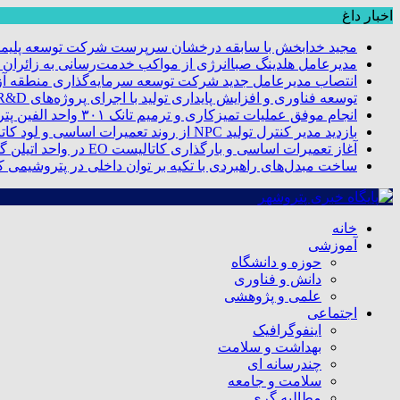
اخبار داغ
مجید خدابخش با سابقه درخشان سرپرست شرکت توسعه پلیمر
مدیرعامل هلدینگ صباانرژی از مواکب خدمت‌رسانی به زائران و 
انتصاب مدیرعامل جدید شرکت توسعه سرمایه‌گذاری منطقه آزا
توسعه فناوری و افزایش پایداری تولید با اجرای پروژه‌های R&D مبتنی بر اعتبار مالیاتی
انجام موفق عملیات تمیزکاری و ترمیم تانک ۳۰۱ واحد الفین پتروشیمی مروارید
بازدید مدیر کنترل تولید NPC از روند تعمیرات اساسی و لود کاتالیست پتروشیمی مروارید
آغاز تعمیرات اساسی و بارگذاری کاتالیست EO در واحد اتیلن گلایکول پتروشیمی مروارید
ساخت مبدل‌های راهبردی با تکیه بر توان داخلی در پتروشیمی 
خانه
آموزشی
حوزه و دانشگاه
دانش و فناوری
علمی و پژوهشی
اجتماعی
اینفوگرافیک
بهداشت و سلامت
چندرسانه ای
سلامت و جامعه
مطالبه گری