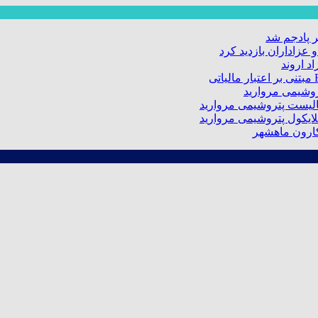
 پادجم شد
عزاداران بازدید کرد
د اروند
کارون ماهشهر