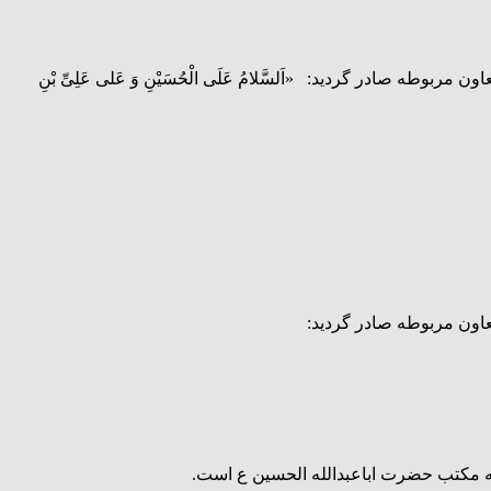
ادر گردید: «اَلسَّلامُ عَلَى الْحُسَیْنِ وَ عَلى عَلِىِّ بْنِ
اون مربوطه صادر گردید:
ه مکتب حضرت اباعبدالله الحسین ع است.