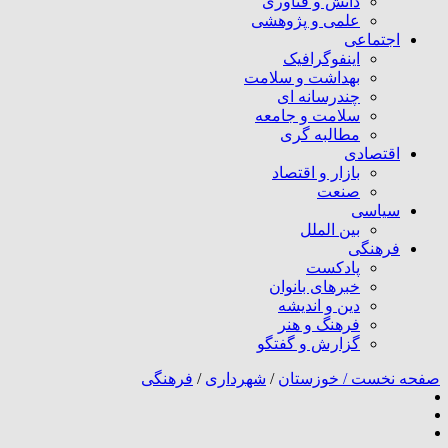
دانش و فناوری
علمی و پژوهشی
اجتماعی
اینفوگرافیک
بهداشت و سلامت
چندرسانه ای
سلامت و جامعه
مطالبه گری
اقتصادی
بازار و اقتصاد
صنعت
سیاسی
بین الملل
فرهنگی
پادکست
خبرهای بانوان
دین و اندیشه
فرهنگ و هنر
گزارش و گفتگو
صفحه نخست /
خوزستان
/
شهرداری
/
فرهنگی