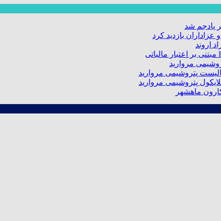
 پادجم شد
عزاداران بازدید کرد
د اروند
کارون ماهشهر