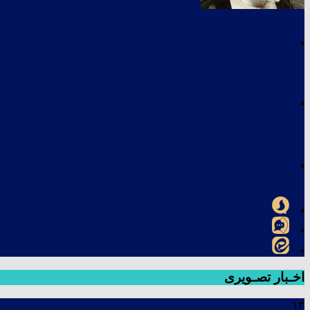
اخـبار تصـویری
۱۳