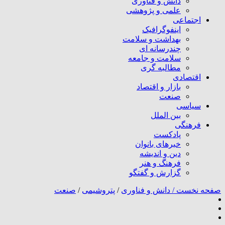
دانش و فناوری
علمی و پژوهشی
اجتماعی
اینفوگرافیک
بهداشت و سلامت
چندرسانه ای
سلامت و جامعه
مطالبه گری
اقتصادی
بازار و اقتصاد
صنعت
سیاسی
بین الملل
فرهنگی
پادکست
خبرهای بانوان
دین و اندیشه
فرهنگ و هنر
گزارش و گفتگو
صفحه نخست /
دانش و فناوری
/
پتروشیمی
/
صنعت