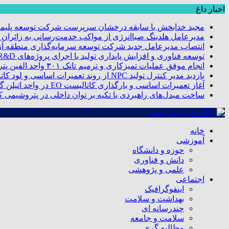
اخبار داغ
مجید خدابخش با سابقه درخشان سرپرست شرکت توسعه پلیمر
مدیرعامل هلدینگ صباانرژی از مواکب خدمت‌رسانی به زائران و 
انتصاب مدیرعامل جدید شرکت توسعه سرمایه‌گذاری منطقه آزا
توسعه فناوری و افزایش پایداری تولید با اجرای پروژه‌های R&D مبتنی بر اعتبار مالیاتی
انجام موفق عملیات تمیزکاری و ترمیم تانک ۳۰۱ واحد الفین پتروشیمی مروارید
بازدید مدیر کنترل تولید NPC از روند تعمیرات اساسی و لود کاتالیست پتروشیمی مروارید
آغاز تعمیرات اساسی و بارگذاری کاتالیست EO در واحد اتیلن گلایکول پتروشیمی مروارید
ساخت مبدل‌های راهبردی با تکیه بر توان داخلی در پتروشیمی 
خانه
آموزشی
حوزه و دانشگاه
دانش و فناوری
علمی و پژوهشی
اجتماعی
اینفوگرافیک
بهداشت و سلامت
چندرسانه ای
سلامت و جامعه
مطالبه گری