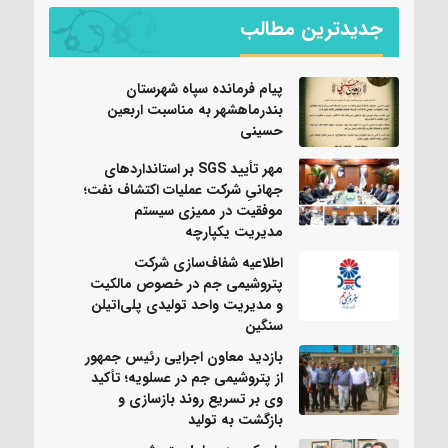
جدیدترین مطالب
پیام فرمانده سپاه شهرستان
بندرماهشهر به مناسبت اربعین
حسینی
مهر تأیید SGS بر استانداردهای
جهانیِ شرکت عملیات اکتشاف نفت؛
موفقیت در ممیزی سیستم
مدیریت یکپارچه
اطلاعیه شفاف‌سازی شرکت
پتروشیمی جم در خصوص مالکیت
و مدیریت واحد تولیدی پلی‌اتیلن
سنگین
بازدید معاون اجرایی رئیس جمهور
از پتروشیمی جم در عسلویه؛ تأکید
وی بر تسریع روند بازسازی و
بازگشت به تولید