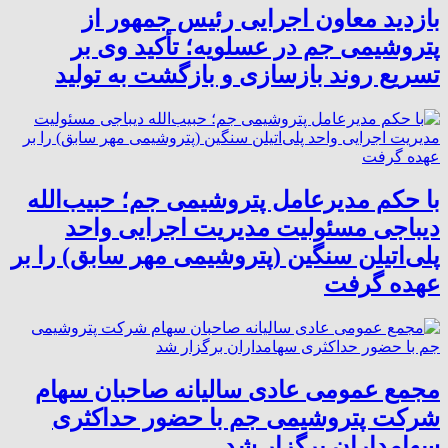
بازدید معاون اجرایی رئیس جمهور از
پتروشیمی جم در عسلویه؛ تأکید وی بر
تسریع روند بازسازی و بازگشت به تولید
با حکم مدیرعامل پتروشیمی جم؛ حبیب‌الله
دیباجی مسئولیت مدیریت اجرایی واحد
پلی‌اتیلن سنگین (پتروشیمی مهر سابق) را بر
عهده گرفت
مجمع عمومی عادی سالیانه صاحبان سهام
شرکت پتروشیمی جم با حضور حداکثری
سهامداران برگزار شد