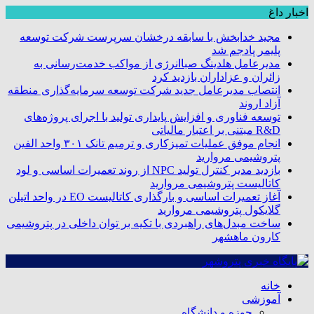
اخبار داغ
مجید خدابخش با سابقه درخشان سرپرست شرکت توسعه
پلیمر پادجم شد
مدیرعامل هلدینگ صباانرژی از مواکب خدمت‌رسانی به
زائران و عزاداران بازدید کرد
انتصاب مدیرعامل جدید شرکت توسعه سرمایه‌گذاری منطقه
آزاد اروند
توسعه فناوری و افزایش پایداری تولید با اجرای پروژه‌های
R&D مبتنی بر اعتبار مالیاتی
انجام موفق عملیات تمیزکاری و ترمیم تانک ۳۰۱ واحد الفین
پتروشیمی مروارید
بازدید مدیر کنترل تولید NPC از روند تعمیرات اساسی و لود
کاتالیست پتروشیمی مروارید
آغاز تعمیرات اساسی و بارگذاری کاتالیست EO در واحد اتیلن
گلایکول پتروشیمی مروارید
ساخت مبدل‌های راهبردی با تکیه بر توان داخلی در پتروشیمی
کارون ماهشهر
خانه
آموزشی
حوزه و دانشگاه