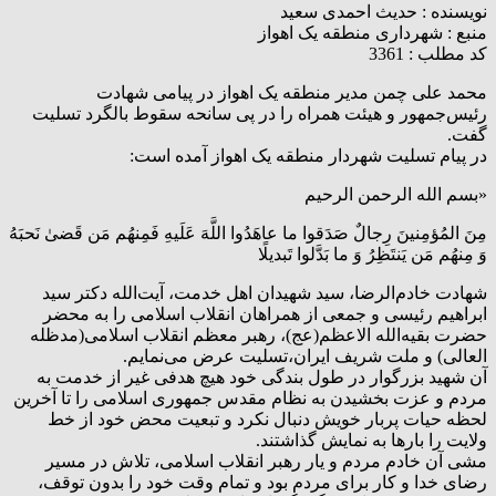
نویسنده :
حدیث احمدی سعید
منبع :
شهرداری منطقه یک اهواز
کد مطلب : 3361
محمد علی چمن مدیر منطقه یک اهواز در پیامی شهادت
رئیس‌جمهور و هیئت همراه را در پی سانحه سقوط بالگرد تسلیت
گفت.
در پیام تسلیت شهردار منطقه یک اهواز آمده است:
«بسم الله الرحمن الرحیم
مِنَ المُؤمِنینَ رِجالٌ صَدَقوا ما عاهَدُوا اللَّهَ عَلَیهِ فَمِنهُم مَن قَضیٰ نَحبَهُ
وَ مِنهُم مَن یَنتَظِرُ وَ ما بَدَّلوا تَبدیلًا
شهادت خادم‌الرضا، سید شهیدان اهل خدمت، آیت‌الله دکتر سید
ابراهیم رئیسی و جمعی از همراهان انقلاب اسلامی را به محضر
حضرت بقیه‌الله الاعظم(عج)، رهبر معظم انقلاب اسلامی(مدظله
العالی) و ملت شریف ایران،تسلیت عرض می‌نمایم.
آن شهید بزرگوار در طول بندگی خود هیچ هدفی غیر از خدمت به
مردم و عزت بخشیدن به نظام مقدس جمهوری اسلامی را تا آخرین
لحظه حیات پربار خویش دنبال نکرد و تبعیت محض خود از خط
ولایت را بارها به نمایش گذاشتند.
مشی آن خادم مردم و یار رهبر انقلاب اسلامی، تلاش در مسیر
رضای خدا و کار برای مردم بود و تمام وقت خود را بدون توقف،