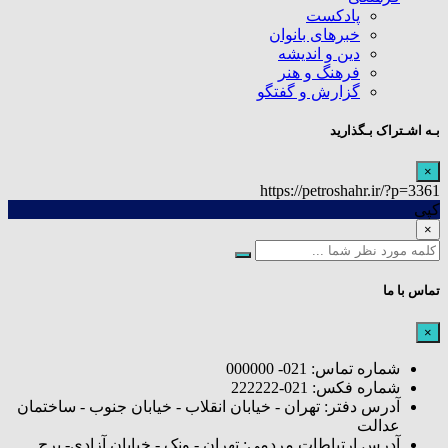
پادکست
خبرهای بانوان
دین و اندیشه
فرهنگ و هنر
گزارش و گفتگو
بـه اشـتراک بـگذارید
×
https://petroshahr.ir/?p=3361
کپی
×
تماس با ما
×
شماره تماس: 021- 000000
شماره فکس: 021-222222
آدرس دفتر: تهران - خیابان انقلاب - خیابان جنوب - ساختمان
عدالت
آدرس ارتباطات مردمی: تهران - ونک - خیابان آزادی- برج