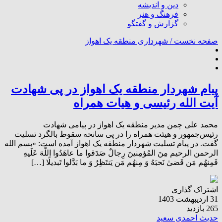
دین و اندیشه
فرهنگ و هنر
گزارش و گفتگو
صفحه نخست /
شهرداری منطقه یک اهواز
پیام شهردار منطقه یک اهواز در پی شهادت
آیت الله رئیسی و هیات همراه
محمد علی چمن مدیر منطقه یک اهواز در پیامی شهادت
رئیس‌جمهور و هیئت همراه را در پی سانحه سقوط بالگرد تسلیت
گفت. در پیام تسلیت شهردار منطقه یک اهواز آمده است: «بسم الله
الرحمن الرحیم مِنَ المُؤمِنینَ رِجالٌ صَدَقوا ما عاهَدُوا اللَّهَ عَلَیهِ
فَمِنهُم مَن قَضیٰ نَحبَهُ وَ مِنهُم مَن یَنتَظِرُ وَ ما بَدَّلوا تَبدیلًا […]
اشتراک گذاری
31 اردیبهشت 1403
265 بازدید
حدیث احمدی سعید