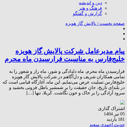
دین و اندیشه
فرهنگ و هنر
گزارش و گفتگو
صفحه نخست /
پالایش گاز هویزه
پیام مدیرعامل شرکت پالایش گاز هویزه
خلیج‌فارس به مناسبت فرارسیدن ماه محرم
فرارسیدن ماه محرم، ماه دلدادگی و شور، ماه راز و شعور را به
تمامی همکاران شریف و دل‌آگاهم در شرکت پالایش گاز هویزه
خلیج‌فارس تسلیت عرض می‌نمایم. این ماه، آغازگاه قیامی است که
در بلندای تاریخ، جانِ حقیقت را بر شمشیرِ باطل فزونی بخشید و
سرود آزادگی را بر خاک و خون نگاشت. کربلا، تنها […]
اشتراک گذاری
05 تیر 1404
181 بازدید
حدیث احمدی سعید