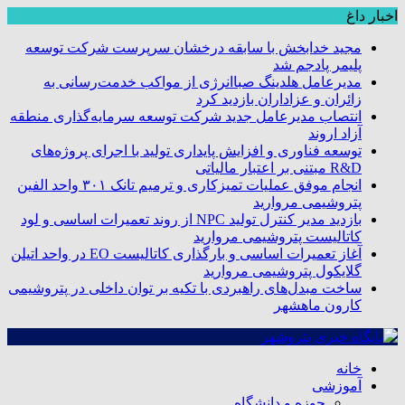
اخبار داغ
مجید خدابخش با سابقه درخشان سرپرست شرکت توسعه
پلیمر پادجم شد
مدیرعامل هلدینگ صباانرژی از مواکب خدمت‌رسانی به
زائران و عزاداران بازدید کرد
انتصاب مدیرعامل جدید شرکت توسعه سرمایه‌گذاری منطقه
آزاد اروند
توسعه فناوری و افزایش پایداری تولید با اجرای پروژه‌های
R&D مبتنی بر اعتبار مالیاتی
انجام موفق عملیات تمیزکاری و ترمیم تانک ۳۰۱ واحد الفین
پتروشیمی مروارید
بازدید مدیر کنترل تولید NPC از روند تعمیرات اساسی و لود
کاتالیست پتروشیمی مروارید
آغاز تعمیرات اساسی و بارگذاری کاتالیست EO در واحد اتیلن
گلایکول پتروشیمی مروارید
ساخت مبدل‌های راهبردی با تکیه بر توان داخلی در پتروشیمی
کارون ماهشهر
خانه
آموزشی
حوزه و دانشگاه