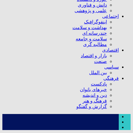
دانش و فناوری
علمی و پژوهشی
اجتماعی
اینفوگرافیک
بهداشت و سلامت
چندرسانه ای
سلامت و جامعه
مطالبه گری
اقتصادی
بازار و اقتصاد
صنعت
سیاسی
بین الملل
فرهنگی
پادکست
خبرهای بانوان
دین و اندیشه
فرهنگ و هنر
گزارش و گفتگو