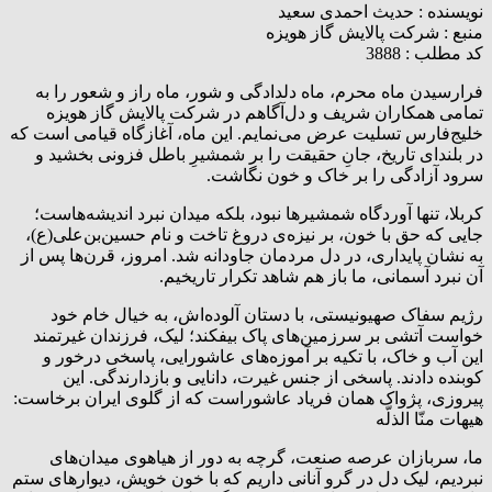
نویسنده :
حدیث احمدی سعید
منبع :
شرکت پالایش گاز هویزه
کد مطلب : 3888
فرارسیدن ماه محرم، ماه دلدادگی و شور، ماه راز و شعور را به
تمامی همکاران شریف و دل‌آگاهم در شرکت پالایش گاز هویزه
خلیج‌فارس تسلیت عرض می‌نمایم. این ماه، آغازگاه قیامی است که
در بلندای تاریخ، جانِ حقیقت را بر شمشیرِ باطل فزونی بخشید و
سرود آزادگی را بر خاک و خون نگاشت.
کربلا، تنها آوردگاه شمشیرها نبود، بلکه میدان نبرد اندیشه‌هاست؛
جایی که حق با خون، بر نیزه‌ی دروغ تاخت و نام حسین‌بن‌علی(ع)،
به نشان پایداری، در دل‌ مردمان جاودانه شد. امروز، قرن‌ها پس از
آن نبرد آسمانی، ما باز هم شاهد تکرار تاریخیم.
رژیم سفاک صهیونیستی، با دستان آلوده‌اش، به خیال خام خود
خواست آتشی بر سرزمین‌های پاک بیفکند؛ لیک، فرزندان غیرتمند
این آب و خاک، با تکیه بر آموزه‌های عاشورایی، پاسخی درخور و
کوبنده دادند. پاسخی از جنس غیرت، دانایی و بازدارندگی. این
پیروزی، پژواک همان فریاد عاشوراست که از گلوی ایران برخاست:
هیهات منّا الذلّه
ما، سربازان عرصه صنعت، گرچه به دور از هیاهوی میدان‌های
نبردیم، لیک دل در گرو آنانی داریم که با خون خویش، دیوارهای ستم