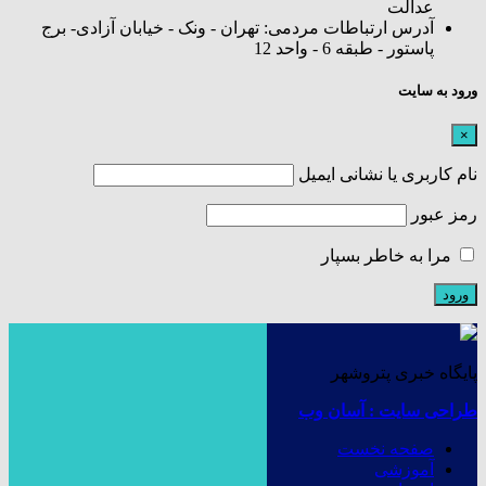
عدالت
آدرس ارتباطات مردمی: تهران - ونک - خیابان آزادی- برج
پاستور - طبقه 6 - واحد 12
ورود به سایت
×
نام کاربری یا نشانی ایمیل
رمز عبور
مرا به خاطر بسپار
پایگاه خبری پتروشهر
طراحی سایت : آسان وب
صفحه نخست
آموزشی