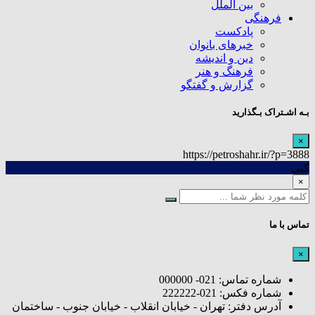
بین الملل
فرهنگی
پادکست
خبرهای بانوان
دین و اندیشه
فرهنگ و هنر
گزارش و گفتگو
بـه اشـتراک بـگذارید
×
https://petroshahr.ir/?p=3888
کپی
×
تماس با ما
×
شماره تماس: 021- 000000
شماره فکس: 021-222222
آدرس دفتر: تهران - خیابان انقلاب - خیابان جنوب - ساختمان