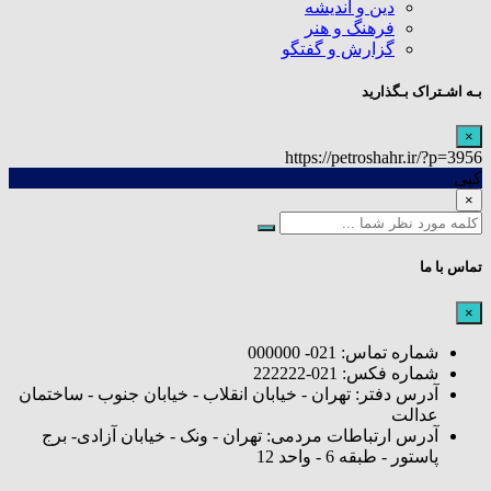
دین و اندیشه
فرهنگ و هنر
گزارش و گفتگو
بـه اشـتراک بـگذارید
×
https://petroshahr.ir/?p=3956
کپی
×
تماس با ما
×
شماره تماس: 021- 000000
شماره فکس: 021-222222
آدرس دفتر: تهران - خیابان انقلاب - خیابان جنوب - ساختمان
عدالت
آدرس ارتباطات مردمی: تهران - ونک - خیابان آزادی- برج
پاستور - طبقه 6 - واحد 12