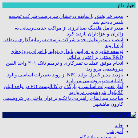
اخبار داغ
مجید خدابخش با سابقه درخشان سرپرست شرکت توسعه
پلیمر پادجم شد
مدیرعامل هلدینگ صباانرژی از مواکب خدمت‌رسانی به
زائران و عزاداران بازدید کرد
انتصاب مدیرعامل جدید شرکت توسعه سرمایه‌گذاری منطقه
آزاد اروند
توسعه فناوری و افزایش پایداری تولید با اجرای پروژه‌های
R&D مبتنی بر اعتبار مالیاتی
انجام موفق عملیات تمیزکاری و ترمیم تانک ۳۰۱ واحد الفین
پتروشیمی مروارید
بازدید مدیر کنترل تولید NPC از روند تعمیرات اساسی و لود
کاتالیست پتروشیمی مروارید
آغاز تعمیرات اساسی و بارگذاری کاتالیست EO در واحد اتیلن
گلایکول پتروشیمی مروارید
ساخت مبدل‌های راهبردی با تکیه بر توان داخلی در پتروشیمی
کارون ماهشهر
خانه
آموزشی
حوزه و دانشگاه