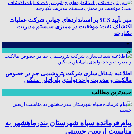
مهر تأیید SGS بر استانداردهای جهانیِ شرکت عملیات
اکتشاف نفت؛ موفقیت در ممیزی سیستم مدیریت
یکپارچه
۳۰
تیر
اطلاعیه شفاف‌سازی شرکت پتروشیمی جم در خصوص
مالکیت و مدیریت واحد تولیدی پلی‌اتیلن سنگین
جدیدترین مطالب
پیام فرمانده سپاه شهرستان بندرماهشهر به
مناسبت اربعین حسینی