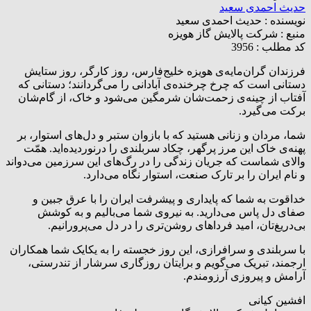
حدیث احمدی سعید
نویسنده :
حدیث احمدی سعید
منبع :
شرکت پالایش گاز هویزه
کد مطلب : 3956
فرزندان گران‌مایه‌ی هویزه خلیج‌فارس، روز کارگر، روز ستایش
دستانی است که چرخ چرخنده‌ی آبادانی را می‌گردانند؛ دستانی که
آفتاب از چینه‌ی زحمت‌شان شرمگین می‌شود و خاک، از گام‌شان
برکت می‌گیرد.
شما، مردان و زنانی هستید که با بازوان ستبر و دل‌های استوار، بر
پهنه‌ی خاک این مرز پرگهر، چکاد سربلندی را درنوردیده‌اید. همّت
والای شماست که جریان زندگی را در رگ‌های این سرزمین می‌دواند
و نام ایران را بر تارک صنعت، استوار نگاه می‌دارد.
خداقوت به شما که پایداری و پیشرفت ایران را با عرق جبین و
صفای دل پاس می‌دارید. به نیروی شما می‌بالیم و به کوشش
بی‌دریغ‌تان، امید فرداهای روشن‌تری را در دل می‌پرورانیم.
با سربلندی و سرافرازی، این روز خجسته را به یکایک شما همکاران
ارجمند، تبریک می‌گویم و برایتان روزگاری سرشار از تندرستی،
آرامش و پیروزی آرزومندم.
افشین کیانی