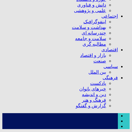
دانش و فناوری
علمی و پژوهشی
اجتماعی
اینفوگرافیک
بهداشت و سلامت
چندرسانه ای
سلامت و جامعه
مطالبه گری
اقتصادی
بازار و اقتصاد
صنعت
سیاسی
بین الملل
فرهنگی
پادکست
خبرهای بانوان
دین و اندیشه
فرهنگ و هنر
گزارش و گفتگو