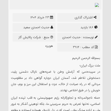
اشتراک گذاری
23 خرداد 1404
186 بازدید
حدیث احمدی سعید
نویسنده :
حدیث احمدی
منبع :
شرکت پالایش گاز
سعید
هویزه
کد مطلب : 3914
بسم‌الله الرحمن الرحیم
ملت بزرگ ایران؛
در سپیده‌دمی که آرامش وطن با ضربه‌های ناپاکِ دشمنی پلید،
دستخوش تلاطم شد، آسمان ایران دوباره گواهی داد بر مظلومیت
مردانی که در راه صیانت از خاک، عزت و استقلال این مرز و بوم، جان
خویش را در طبق اخلاص نهادند.
حمله ناجوانمردانه و تجاوزکارانه رژیم صهیونیستی به قلب تپنده ایران
اسلامی، نه‌تنها تعرض به حریم سرزمینی ما، بلکه توهینی آشکار به غرور
ملی و اراده سترگ ملتی است که در دل تاریخ، همواره ایستاده و مقاوم