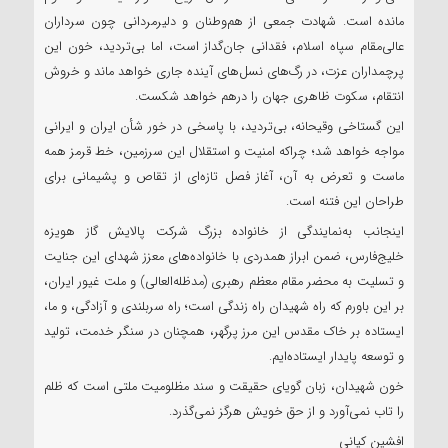
مانده است. شهادت جمعی از هم‌وطنان و دلیرمردانی چون سرداران
عالی‌مقام سپاه اسلام، فقدانی جان‌گداز است، اما بی‌تردید، خون این
پرچمداران عزت، در رگ‌های نسل‌های آینده جاری خواهد ماند و خروش
انتقام، سکوت ظاهری جهان را درهم خواهد شکست.
این گستاخی وقیحانه، بی‌تردید، با پاسخی در خور شأن ایران و ایرانی
مواجه خواهد شد؛ چراکه امنیت و استقلال این سرزمین، خط قرمز همه
ماست و تعرض به آن، آغاز فصل تازه‌ای از تقاص و پشیمانی برای
طراحان این فتنه است.
اینجانب به‌نمایندگی از خانواده بزرگ شرکت پالایش گاز هویزه
خلیج‌فارس، ضمن ابراز همدردی با خانواده‌های معزز شهدای این جنایت
و تسلیت به محضر مقام معظم رهبری (مدظله‌العالی) و ملت غیور ایران،
بر این باورم که راه شهیدان راه زندگی است؛ راه سربلندی و آزادگی، و ما،
ایستاده بر خاک مقدس این مرز پرگهر، همچنان در سنگر خدمت، تولید
و توسعه پایدار ایستاده‌ایم.
خون شهیدان، زبان گویای حقیقت و سند مظلومیت ملتی است که ظلم
را تاب نمی‌آورد و از حق خویش هرگز نمی‌گذرد.
افشین کیانی