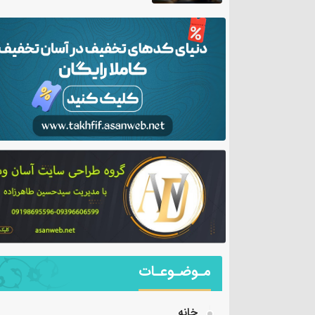
مـوضـوعـات
خانه