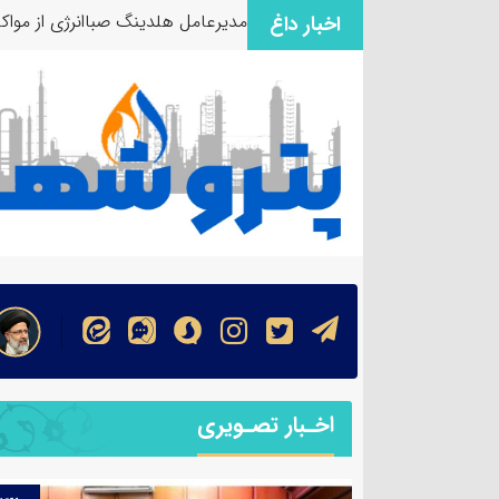
مدیرعامل هلدینگ صباانرژی از مواکب
اخبار داغ
اخـبار تصـویری