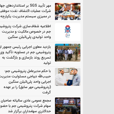
مهر تأیید SGS بر استانداردهای جه
شرکت عملیات اکتشاف نفت؛ موفقی
در ممیزی سیستم مدیریت یکپارچه
اطلاعیه شفاف‌سازی شرکت پتروشی
جم در خصوص مالکیت و مدیریت
واحد تولیدی پلی‌اتیلن سنگین
بازدید معاون اجرایی رئیس جمهور از
پتروشیمی جم در عسلویه؛ تأکید وی 
تسریع روند بازسازی و بازگشت به
تولید
با حکم مدیرعامل پتروشیمی جم؛
حبیب‌الله دیباجی مسئولیت مدیریت
اجرایی واحد پلی‌اتیلن سنگین
(پتروشیمی مهر سابق) را بر عهده
گرفت
مجمع عمومی عادی سالیانه صاحبان
سهام شرکت پتروشیمی جم با حضور
حداکثری سهامداران برگزار شد