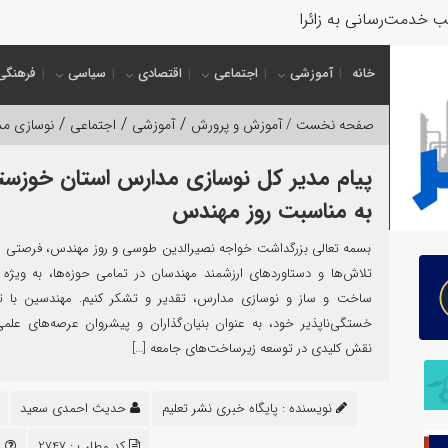
 خدمت‌رسانی به زائران و عزاداران
خانه
آموزشی
اجتماعی
اقتصادی
سیاسی
فرهنگی
/
/
/
صفحه نخست /
آموزش و پرورش
آموزشی
اجتماعی
نوسازی م
پیام مدیر کل نوسازی مدارس استان خوزست
به مناسبت روز مهندس
بسمه تعالی بزرگداشت خواجه نصیرالدین طوسی و روز مهندس، فرصتی اس
تلاش‌ها و دستاوردهای ارزشمند مهندسان در تمامی حوزه‌ها، به ویژه
ساخت و ساز و نوسازی مدارس، تقدیر و تشکر کنیم. مهندسین با ت
خستگی‌ناپذیر خود، به عنوان بنیان‌گذاران و پیشروان عرصه‌های علم
نقش کلیدی در توسعه زیرساخت‌های جامعه […]
نویسنده :
پایگاه خبری نشر تعلیم
حدیث احمدی سعید
کد مطلب : 2747
م