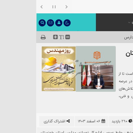
دارس
ان
ت تا از
 در عرصه
لاش‌های
ی و فنی،
290 بازدید
06 اسفند 1403
اشتراک گذاری
نبع :
روابط عمومی اداره کل نوسازی مدارس استان خوزستان