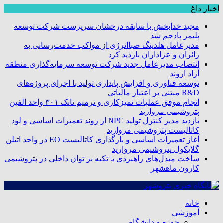
اخبار داغ
مجید خدابخش با سابقه درخشان سرپرست شرکت توسعه
پلیمر پادجم شد
مدیرعامل هلدینگ صباانرژی از مواکب خدمت‌رسانی به
زائران و عزاداران بازدید کرد
انتصاب مدیرعامل جدید شرکت توسعه سرمایه‌گذاری منطقه
آزاد اروند
توسعه فناوری و افزایش پایداری تولید با اجرای پروژه‌های
R&D مبتنی بر اعتبار مالیاتی
انجام موفق عملیات تمیزکاری و ترمیم تانک ۳۰۱ واحد الفین
پتروشیمی مروارید
بازدید مدیر کنترل تولید NPC از روند تعمیرات اساسی و لود
کاتالیست پتروشیمی مروارید
آغاز تعمیرات اساسی و بارگذاری کاتالیست EO در واحد اتیلن
گلایکول پتروشیمی مروارید
ساخت مبدل‌های راهبردی با تکیه بر توان داخلی در پتروشیمی
کارون ماهشهر
خانه
آموزشی
حوزه و دانشگاه