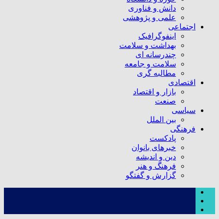
دانش و فناوری
علمی و پژوهشی
اجتماعی
اینفوگرافیک
بهداشت و سلامت
چندرسانه ای
سلامت و جامعه
مطالبه گری
اقتصادی
بازار و اقتصاد
صنعت
سیاسی
بین الملل
فرهنگی
پادکست
خبرهای بانوان
دین و اندیشه
فرهنگ و هنر
گزارش و گفتگو