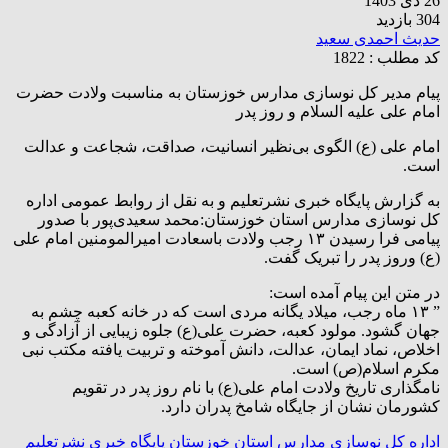
26 دی 1403
304 بازدید
حدیث احمدی سعید
کد مطلب : 1822
پیام مدیر کل نوسازی مدارس خوزستان به مناسبت ولادت حضرت
امام علی علیه السلام و روز پدر
امام علی (ع) الگوی بی‌نظیر انسانیت، صداقت، شجاعت و عدالت
است.
به گزارش پایگاه خبری نشرتعلیم و به نقل از روابط عمومی اداره
کل نوسازی مدارس استان خوزستان:محمد سعیدی‌پور با صدور
پیامی فرا رسیدن ۱۳ رجب ولادت باسعادت امیرالمومنین امام علی
(ع) وروز پدر را تبریک گفت.
در متن این پیام آمده است:
” ۱۳ ماه رجب، میلاد یگانه مردی است که در خانه کعبه چشم به
جهان گشود. مولود کعبه، حضرت علی(ع) جلوه زیبایی از آزادگی و
اخلاص، نماد ایمان، عدالت، دانش آموخته و تربیت یافته مکتب نبی
مکرم اسلام(ص) است.
نامگذاری تاریخ ولادت امام علی(ع) با نام روز پدر در تقویم
کشورمان نشان از جایگاه شامخ پدران دارد.
اداره کل نوسازی مدارس استان خوزستان
پایگاه خبری نشرتعلیم