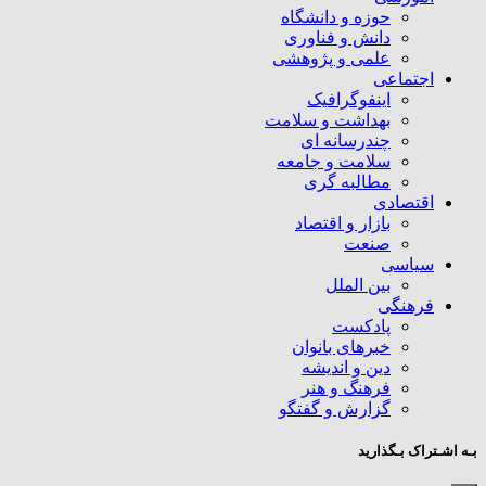
حوزه و دانشگاه
دانش و فناوری
علمی و پژوهشی
اجتماعی
اینفوگرافیک
بهداشت و سلامت
چندرسانه ای
سلامت و جامعه
مطالبه گری
اقتصادی
بازار و اقتصاد
صنعت
سیاسی
بین الملل
فرهنگی
پادکست
خبرهای بانوان
دین و اندیشه
فرهنگ و هنر
گزارش و گفتگو
بـه اشـتراک بـگذارید