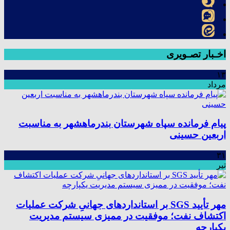
اخـبار تصـویری
۱۳
مرداد
پیام فرمانده سپاه شهرستان بندرماهشهر به مناسبت
اربعین حسینی
۳۱
تیر
مهر تأیید SGS بر استانداردهای جهانیِ شرکت عملیات
اکتشاف نفت؛ موفقیت در ممیزی سیستم مدیریت
یکپارچه