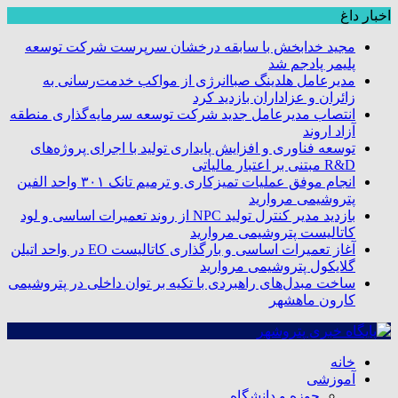
اخبار داغ
مجید خدابخش با سابقه درخشان سرپرست شرکت توسعه
پلیمر پادجم شد
مدیرعامل هلدینگ صباانرژی از مواکب خدمت‌رسانی به
زائران و عزاداران بازدید کرد
انتصاب مدیرعامل جدید شرکت توسعه سرمایه‌گذاری منطقه
آزاد اروند
توسعه فناوری و افزایش پایداری تولید با اجرای پروژه‌های
R&D مبتنی بر اعتبار مالیاتی
انجام موفق عملیات تمیزکاری و ترمیم تانک ۳۰۱ واحد الفین
پتروشیمی مروارید
بازدید مدیر کنترل تولید NPC از روند تعمیرات اساسی و لود
کاتالیست پتروشیمی مروارید
آغاز تعمیرات اساسی و بارگذاری کاتالیست EO در واحد اتیلن
گلایکول پتروشیمی مروارید
ساخت مبدل‌های راهبردی با تکیه بر توان داخلی در پتروشیمی
کارون ماهشهر
خانه
آموزشی
حوزه و دانشگاه