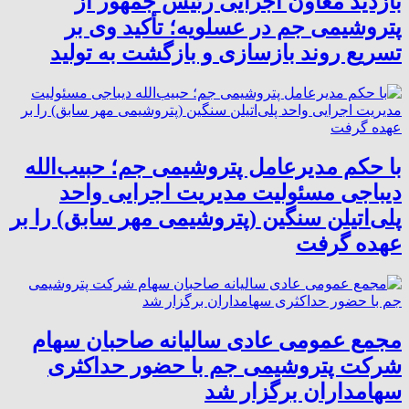
بازدید معاون اجرایی رئیس جمهور از
پتروشیمی جم در عسلویه؛ تأکید وی بر
تسریع روند بازسازی و بازگشت به تولید
با حکم مدیرعامل پتروشیمی جم؛ حبیب‌الله
دیباجی مسئولیت مدیریت اجرایی واحد
پلی‌اتیلن سنگین (پتروشیمی مهر سابق) را بر
عهده گرفت
مجمع عمومی عادی سالیانه صاحبان سهام
شرکت پتروشیمی جم با حضور حداکثری
سهامداران برگزار شد