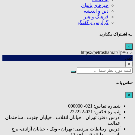
خبرهای بانوان
دین و اندیشه
فرهنگ و هنر
گزارش و گفتگو
بـه اشـتراک بـگذارید
×
https://petroshahr.ir/?p=613
کپی
×
تماس با ما
×
شماره تماس: 021- 000000
شماره فکس: 021-222222
آدرس دفتر: تهران - خیابان انقلاب - خیابان جنوب - ساختمان
عدالت
آدرس ارتباطات مردمی: تهران - ونک - خیابان آزادی- برج
پاستور - طبقه 6 - واحد 12