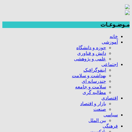
مـوضـوعـات
خانه
آموزشی
حوزه و دانشگاه
دانش و فناوری
علمی و پژوهشی
اجتماعی
اینفوگرافیک
بهداشت و سلامت
چندرسانه ای
سلامت و جامعه
مطالبه گری
اقتصادی
بازار و اقتصاد
صنعت
سیاسی
بین الملل
فرهنگی
پادکست