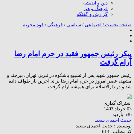
دین و اندیشه
فرهنگ و هنر
گزارش و گفتگو
صفحه نخست /
اجتماعی
/
سیاسی
/
فرهنگی
/
قوه مجریه
پیکر رئیس جمهور فقید در حرم امام رضا
آرام گرفت
رئیس جمهور شهید پس از تشییع باشکوه در تبریز، تهران، بیرجند و
مشهد، عصر امروز در حرم امام رضا برای آخرین بار طواف داده
شد و در دارالاسلام برای همیشه آرام گرفت.
اشتراک گذاری
03 خرداد 1403
536 بازدید
حدیث احمدی سعید
نویسنده :
حدیث احمدی سعید
کد مطلب : 613