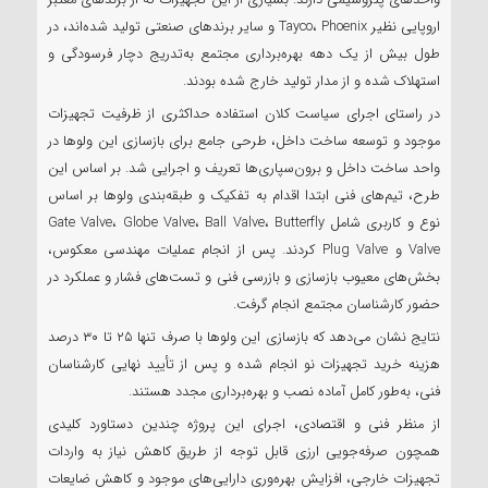
اروپایی نظیر Tayco، Phoenix و سایر برندهای صنعتی تولید شده‌اند، در
طول بیش از یک دهه بهره‌برداری مجتمع به‌تدریج دچار فرسودگی و
استهلاک شده و از مدار تولید خارج شده بودند.
در راستای اجرای سیاست کلان استفاده حداکثری از ظرفیت تجهیزات
موجود و توسعه ساخت داخل، طرحی جامع برای بازسازی این ولوها در
واحد ساخت داخل و برون‌سپاری‌ها تعریف و اجرایی شد. بر اساس این
طرح، تیم‌های فنی ابتدا اقدام به تفکیک و طبقه‌بندی ولوها بر اساس
نوع و کاربری شامل Gate Valve، Globe Valve، Ball Valve، Butterfly
Valve و Plug Valve کردند. پس از انجام عملیات مهندسی معکوس،
بخش‌های معیوب بازسازی و بازرسی فنی و تست‌های فشار و عملکرد در
حضور کارشناسان مجتمع انجام گرفت.
نتایج نشان می‌دهد که بازسازی این ولوها با صرف تنها ۲۵ تا ۳۰ درصد
هزینه خرید تجهیزات نو انجام شده و پس از تأیید نهایی کارشناسان
فنی، به‌طور کامل آماده نصب و بهره‌برداری مجدد هستند.
از منظر فنی و اقتصادی، اجرای این پروژه چندین دستاورد کلیدی
همچون صرفه‌جویی ارزی قابل توجه از طریق کاهش نیاز به واردات
تجهیزات خارجی، افزایش بهره‌وری دارایی‌های موجود و کاهش ضایعات