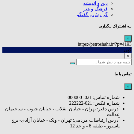
دین و اندیشه
فرهنگ و هنر
گزارش و گفتگو
بـه اشـتراک بـگذارید
×
https://petroshahr.ir/?p=4193
کپی
×
تماس با ما
×
شماره تماس: 021- 000000
شماره فکس: 021-222222
آدرس دفتر: تهران - خیابان انقلاب - خیابان جنوب - ساختمان
عدالت
آدرس ارتباطات مردمی: تهران - ونک - خیابان آزادی- برج
پاستور - طبقه 6 - واحد 12