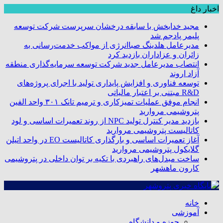
اخبار داغ
مجید خدابخش با سابقه درخشان سرپرست شرکت توسعه
پلیمر پادجم شد
مدیرعامل هلدینگ صباانرژی از مواکب خدمت‌رسانی به
زائران و عزاداران بازدید کرد
انتصاب مدیرعامل جدید شرکت توسعه سرمایه‌گذاری منطقه
آزاد اروند
توسعه فناوری و افزایش پایداری تولید با اجرای پروژه‌های
R&D مبتنی بر اعتبار مالیاتی
انجام موفق عملیات تمیزکاری و ترمیم تانک ۳۰۱ واحد الفین
پتروشیمی مروارید
بازدید مدیر کنترل تولید NPC از روند تعمیرات اساسی و لود
کاتالیست پتروشیمی مروارید
آغاز تعمیرات اساسی و بارگذاری کاتالیست EO در واحد اتیلن
گلایکول پتروشیمی مروارید
ساخت مبدل‌های راهبردی با تکیه بر توان داخلی در پتروشیمی
کارون ماهشهر
خانه
آموزشی
حوزه و دانشگاه