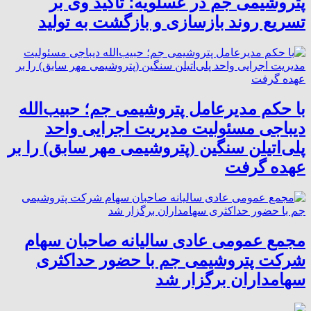
پتروشیمی جم در عسلویه؛ تأکید وی بر
تسریع روند بازسازی و بازگشت به تولید
با حکم مدیرعامل پتروشیمی جم؛ حبیب‌الله
دیباجی مسئولیت مدیریت اجرایی واحد
پلی‌اتیلن سنگین (پتروشیمی مهر سابق) را بر
عهده گرفت
مجمع عمومی عادی سالیانه صاحبان سهام
شرکت پتروشیمی جم با حضور حداکثری
سهامداران برگزار شد