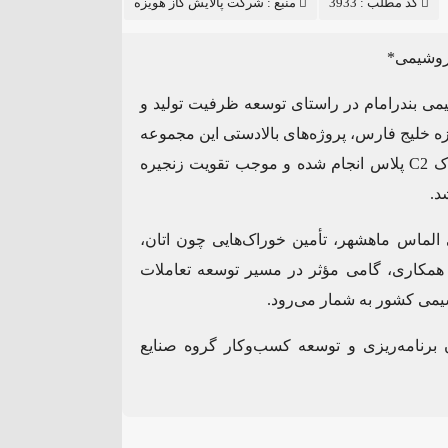
کد مطلب : 3933
منبع :
شرکت پالایش گاز هویزه
تروشیمی*
ی بندرامام در راستای توسعه ظرفیت تولید و
یزه خلیج فارس، پروژه‌های بالادستی این مجموعه
را تأمین مالی کرد. این اقدام با هدف افزایش تأمین خوراک C2 پلاس انجام شده و موجب تقویت زنجیره
د.
 الماس ماهشهر، تأمین خوراک‌هایی چون اتان،
ن همکاری، گامی مؤثر در مسیر توسعه تعاملات
شیمی کشور به شمار می‌رود.
 برنامه‌ریزی و توسعه کسب‌وکار گروه صنایع