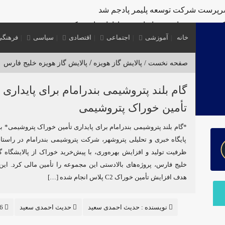
رپرست شرکت توسعه پلیمر پادجم شد
ب خدمت‌رسانی به زائران و عزاداران بازدید کرد
خانه
آموزشی
اجتماعی
اقتصادی
سیاسی
فرهنگی
ه سرمایه‌گذاری منطقه آزاد اروند
‌های R&D مبتنی بر اعتبار مالیاتی
/
صفحه نخست /
پالایش گاز هویزه
پالایش گاز هویزه خلیج فارس
تروشیمی مروارید
گام بلند پتروشیمی بندرامام برای پایداری
پتروشیمی مروارید
تأمین خوراک پتروشیمی
ر توان داخلی در پتروشیمی کارون ماهشهر
*گام بلند پتروشیمی بندرامام برای پایداری تأمین خوراک پتروشیمی* 
پایگاه خبری و تحلیلی پتروشهر، شرکت پتروشیمی بندرامام در راستا
ظرفیت تولید و افزایش بهره‌وری، با پیش‌خرید خوراک از پالایشگاه گ
خلیج فارس، پروژه‌های بالادستی این مجموعه را تأمین مالی کرد. این 
هدف افزایش تأمین خوراک C2 پلاس انجام شده […]
نویسنده :
حدیث احمدی سعید
حدیث احمدی سعید
186 بازدید