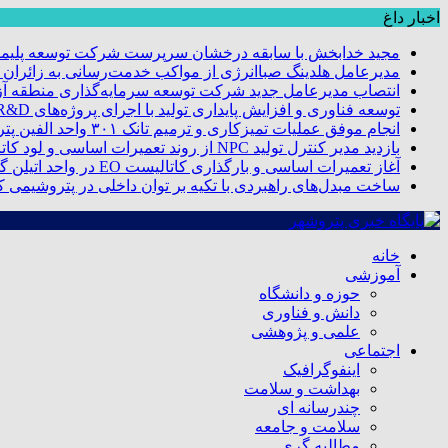
اخبار داغ
مجید خدابخش با سابقه درخشان سرپرست شرکت توسعه پلیمر
مدیرعامل هلدینگ صباانرژی از مواکب خدمت‌رسانی به زائران و 
انتصاب مدیرعامل جدید شرکت توسعه سرمایه‌گذاری منطقه آزا
توسعه فناوری و افزایش پایداری تولید با اجرای پروژه‌های R&D مبتنی بر اعتبار مالیاتی
انجام موفق عملیات تمیزکاری و ترمیم تانک ۳۰۱ واحد الفین پتروشیمی مروارید
بازدید مدیر کنترل تولید NPC از روند تعمیرات اساسی و لود کاتالیست پتروشیمی مروارید
آغاز تعمیرات اساسی و بارگذاری کاتالیست EO در واحد اتیلن گلایکول پتروشیمی مروارید
ساخت مبدل‌های راهبردی با تکیه بر توان داخلی در پتروشیمی 
خانه
آموزشی
حوزه و دانشگاه
دانش و فناوری
علمی و پژوهشی
اجتماعی
اینفوگرافیک
بهداشت و سلامت
چندرسانه ای
سلامت و جامعه
مطالبه گری