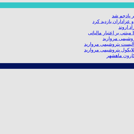
 پادجم شد
عزاداران بازدید کرد
د اروند
کارون ماهشهر