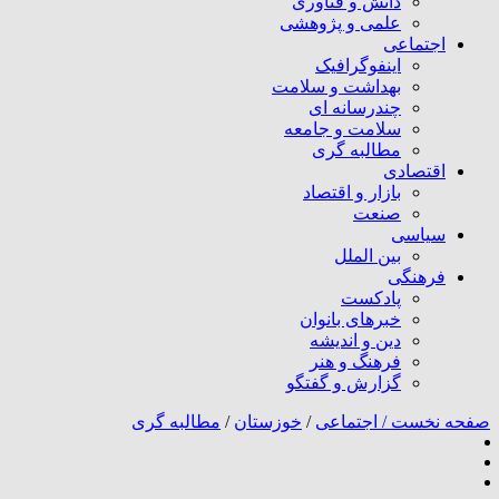
دانش و فناوری
علمی و پژوهشی
اجتماعی
اینفوگرافیک
بهداشت و سلامت
چندرسانه ای
سلامت و جامعه
مطالبه گری
اقتصادی
بازار و اقتصاد
صنعت
سیاسی
بین الملل
فرهنگی
پادکست
خبرهای بانوان
دین و اندیشه
فرهنگ و هنر
گزارش و گفتگو
صفحه نخست /
اجتماعی
/
خوزستان
/
مطالبه گری