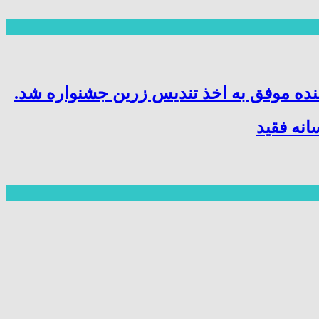
نده موفق به اخذ تندیس زرین جشنواره شد.
نه فقید